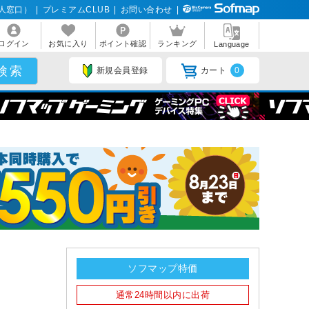
人窓口）
|
プレミアムCLUB
|
お問い合わせ
|
ログイン
お気に入り
ポイント確認
ランキング
Language
新規会員登録
カート
0
ソフマップ特価
通常24時間以内に出荷