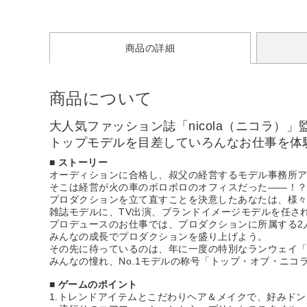
商品の詳細
商品について
大人気ファッション誌「nicola（ニコラ
トップモデルを目差していろんなお仕事を体
■ ストーリー
オーディションに合格し、叔父の経営するモデル事務所
そこは経営が火の車のボロボロのオフィスだった――！
プロダクションを立て直すことを決意したあなたは、様
雑誌モデルに、TV出演、ブランドイメージモデルを任さ
プロデュースのお仕事では、プロダクションに所属する2
みんなの成長でプロダクションを盛り上げよう。
その先に待っているのは、年に一度の特別なランウェイ
みんなの憧れ、No.1モデルの称号「トップ・オブ・ニコ
■ ゲームのポイント
1.トレンドアイテムとこだわりヘア＆メイクで、好みド