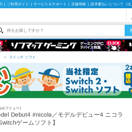
約
|
ご利用ガイド
|
サービス＆サポート
|
店舗情報
|
請求書払いについて（法
）
＞
スイッチ ソフト
Ryu(フリュー)
odel Debut4 #nicola／モデルデビュー4 ニコラ
Switchゲームソフト】