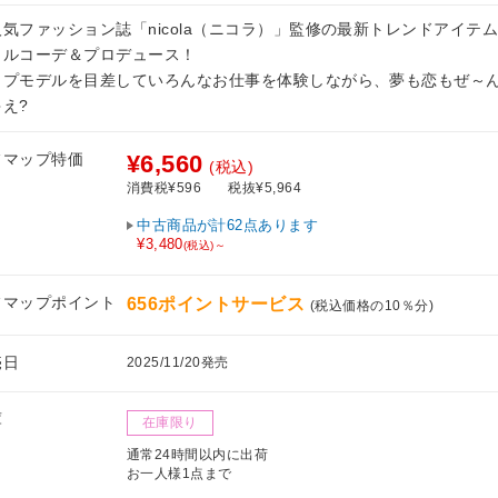
人気ファッション誌「nicola（ニコラ）」監修の最新トレンドアイテ
タルコーデ＆プロデュース！
ップモデルを目差していろんなお仕事を体験しながら、夢も恋もぜ～
え?
フマップ特価
¥6,560
(税込)
消費税¥596
税抜¥5,964
中古商品が計62点あります
¥3,480
(税込)～
フマップポイント
656ポイントサービス
(税込価格の10％分)
売日
2025/11/20発売
庫
在庫限り
通常24時間以内に出荷
お一人様1点まで