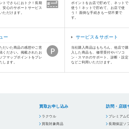
ントでさらにおトク！長期
ポイントをお店で貯めて、ネットで
、安心のサポートサービス
使う！ネットで貯めて、お店で使
いただけます。
う！ 面倒な手続きも一切不要で
す。
ュー
サービス＆サポート
ただいた商品の感想やご意
当社購入商品はもちろん、他店で購
稿ください。掲載されたお
入した商品も、修理受付やパソコ
ソフマップポイントをプレ
ン・スマホのサポート、診断・設定
たします。
などご利用いただけます。
買取お申し込み
訪問・店頭
ラクウル
プレミアムC
買取対象商品
長期保証ソ