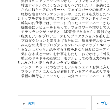
流行りのコアファッションから、プリンセススタイル、
韓国アイドルのようなカチモリヘアにしたり、涙袋にこだ
さらに服とヘアのカラーや、フェイスパーツの配置と大
絶妙な色合いのファッションや、こだわりを反映したヘ
2.トップモデルを目指してテレビ出演、ブランドイメー
雑誌のお仕事では、テーマに沿ったコーディネートから
編集長にレビューをもらって、フォロワーを増やして人
モデルランクが上がると、3D背景で自由自在に撮影でき
3.所属モデルをプロデュースしてプロダクションを盛り
プロダクションを盛り上げるために、所属モデルをコー
みんなの成長でプロダクションレベルがアップ！No.1
4.あなたはどっちと恋をする？彼をあなた好みにコーデ
気になる彼と一緒にお仕事をしたり、おでかけして仲良
彼とのドキドキの経験は、モデルとしての表現力の幅を
5.お友だちと楽しめるオンライン機能も！
インターネットにつなげてモデルをシェア！お気に入り
ブランドごとにみんなが着用しているアイテムのリアル
最新の流行をチェックして、自分のコーディネートに活
送料
プレ