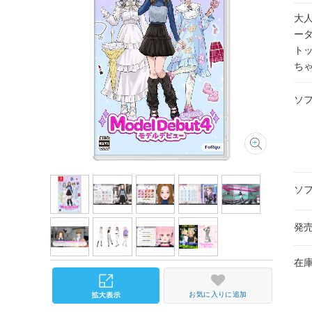
大
ー
ト
ちゃ
ソ
ソ
発
在
お気に入りに追加