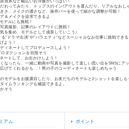
原宿系など幅広いお洋服がいっぱい！
わってみたり、トップスのイン/アウトを選んだり、リアルなおし
きさ、メイクの濃さなど、操作バーを使って細かな調整が可能！
ア＆メイクを追求できるよ
ジモデルにも挑戦！
写真撮影、記事のレイアウトに挑戦！
気を集め、モデルとして成長していこう♪
る”ドラマ出演”や”バラエティ”などスペシャルなお仕事に挑戦でき
上げよう！
ディネートしてプロデュースしよう！
プロダクションを目指そう
ィネートして、お出かけしよう！
くなったら、一緒に動画や写真を撮影して楽しい思い出をSNSにア
広げてくれるかも…！男の子のコーディネートも楽しめちゃう
のモデルをお披露目したり、お友だちのモデルと2ショットを楽しも
タイムランキングも確認できるよ。
かそう
ミアム
ポイント