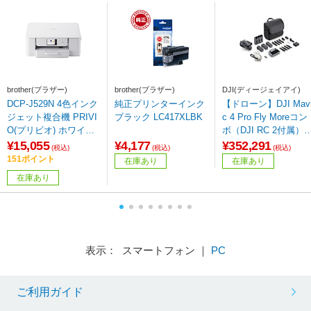
brother(ブラザー)
brother(ブラザー)
DJI(ディージェイアイ)
DCP-J529N 4色インク
純正プリンターインク
【ドローン】DJI Mav
ジェット複合機 PRIVI
ブラック LC417XLBK
c 4 Pro Fly Moreコン
O(プリビオ) ホワイト
ボ（DJI RC 2付属） W
［L判～A4］
AM004 ［Wi-Fi対応］
¥15,055
¥4,177
¥352,291
(税込)
(税込)
(税込)
151ポイント
在庫あり
在庫あり
在庫あり
表示： スマートフォン ｜
PC
ご利用ガイド