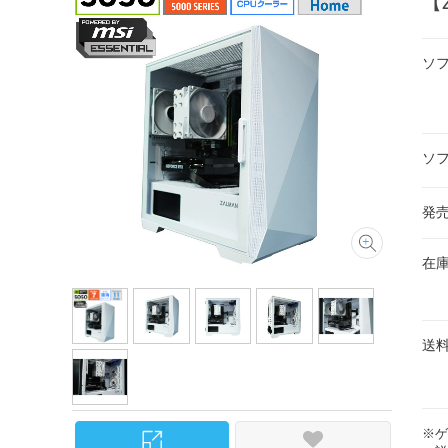
【Z
ソ
ソ
発
在
送
※