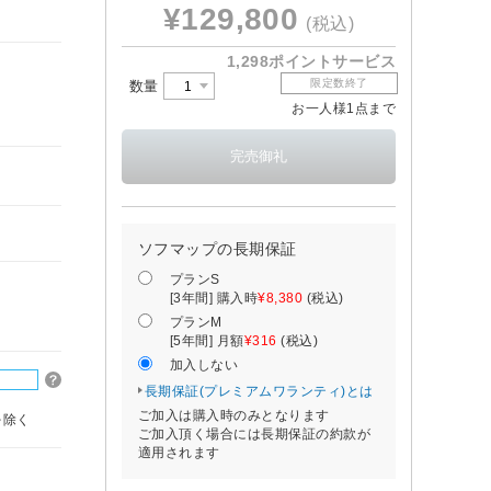
¥129,800
(税込)
1,298ポイントサービス
限定数終了
数量
お一人様1点まで
ソフマップの長期保証
プランS
[3年間] 購入時
¥8,380
(税込)
プランM
[5年間] 月額
¥316
(税込)
加入しない
長期保証(プレミアムワランティ)とは
ご加入は購入時のみとなります
を除く
ご加入頂く場合には長期保証の約款が
適用されます
。