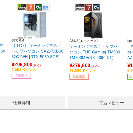
STORM
ASUS(エイスース)
hp
デ
【BTO】 ゲーミングデスク
ゲーミングデスクトップパ
〔中
8X
トップパソコン SA257XB56
ソコン TUF Gaming TM500
be
60X
32G1WH [RTX 5060 8GB]
TM500MH(RX 9060 XT) ソ
AA
ーラーエクリプスグレー TM
(3
¥209,800
¥279,800
¥1
(税込)
(税込)
500MH-R732G1TB9060XT
GB
2,098ポイント
27,980ポイント
5,
[モニター無し /Windows11
GB
在庫限り
数量限定
店
Home /AMD Ryzen7 /メモ
プ
リ：32GB /SSD：1TB /202
6年2月モデル] 【sof001】
仕様詳細
商品レビュー