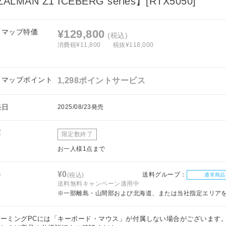
ALMAN Z1 ICEBERG series】[RTX5050]
フマップ特価
¥129,800
(税込)
消費税¥11,800
税抜¥118,000
フマップポイント
1,298ポイントサービス
売日
2025/08/23発売
庫
限定数終了
お一人様1点まで
料
¥0
送料グループ：
(税込)
通常商品
送料無料キャンペーン適用中
※一部離島・山間部および北海道、または当社指定エリア
ゲーミングPCには「キーボード・マウス」が付属しない場合がございます