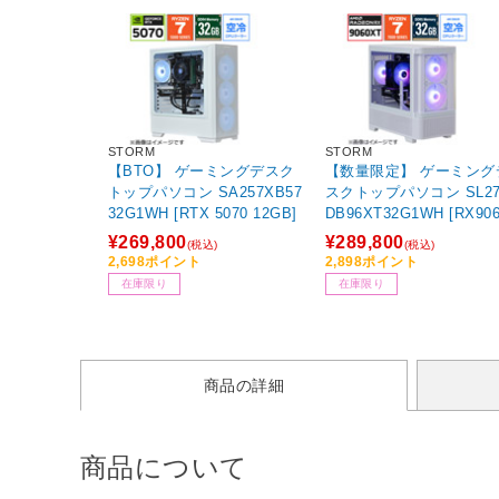
STORM
STORM
【BTO】 ゲーミングデスク
【数量限定】 ゲーミング
トップパソコン SA257XB57
スクトップパソコン SL27
32G1WH [RTX 5070 12GB]
DB96XT32G1WH [RX90
T]
¥269,800
¥289,800
(税込)
(税込)
2,698ポイント
2,898ポイント
在庫限り
在庫限り
商品の詳細
商品について