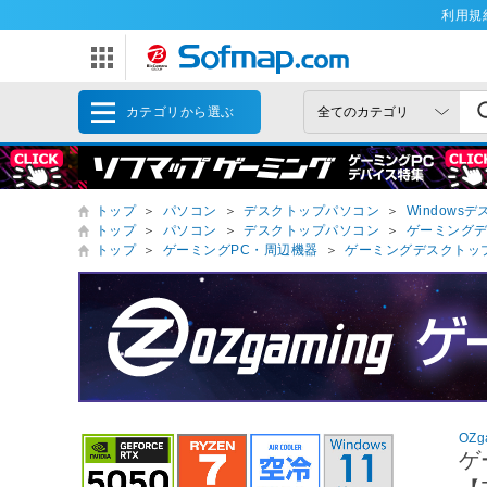
利用規
カテゴリから選ぶ
トップ
＞
パソコン
＞
デスクトップパソコン
＞
Windows
トップ
＞
パソコン
＞
デスクトップパソコン
＞
ゲーミング
トップ
＞
ゲーミングPC・周辺機器
＞
ゲーミングデスクトッ
OZg
ゲ