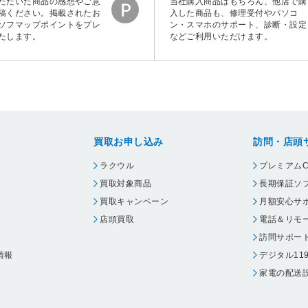
ただいた商品の感想やご意
当社購入商品はもちろん、他店で購
稿ください。掲載されたお
入した商品も、修理受付やパソコ
ソフマップポイントをプレ
ン・スマホのサポート、診断・設定
たします。
などご利用いただけます。
買取お申し込み
訪問・店頭
ラクウル
プレミアムC
買取対象商品
長期保証ソ
買取キャンペーン
月額安心サ
店頭買取
電話＆リモ
訪問サポー
情報
デジタル11
家電の配送