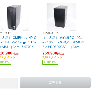
(エイチピー)
その他メーカー
古品〕 OMEN by HP O
〔中古品〕 自作機PC 〔Cor
lisk DT875-1126jp 7KL62
e i7 860／24GB／SSD500G
#ABJ ［Core-i7-9700K
B／HDD500GB〕 ［Core-i7-
.6GHz)／32GB／SSD512
860 (2.8GHz)／24GB／HDD
18,980
¥59,980
(税込)
(税込)
／GeForce RTX 2070(8
500GB／SSD500GB／GeFo
949ポイント
2,999ポイント
)／Windows11 Pro(アッ
rce GTX 1080Ti(11GB)／Wi
舗併売品
店舗併売品
グレード済み)］
ndows10 Home］