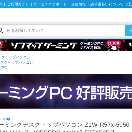
約
|
ご利用ガイド
|
サービス＆サポート
|
店舗情報
|
請求書払いについて（法
デスクトップパソコン
デスクトップパソコン
プPC
aming
ーミングデスクトップパソコン Z1W-R57x-5050