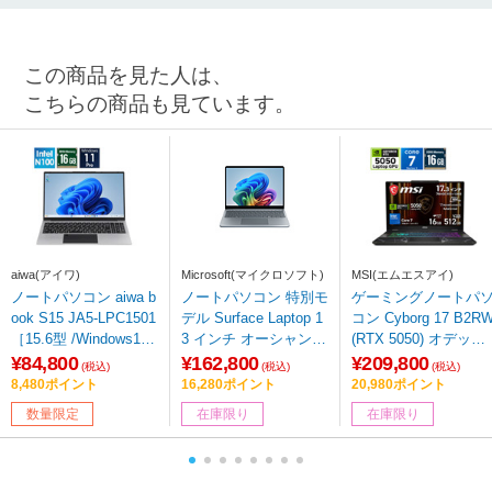
この商品を見た人は、
こちらの商品も見ています。
aiwa(アイワ)
Microsoft(マイクロソフト)
MSI(エムエスアイ)
ノートパソコン aiwa b
ノートパソコン 特別モ
ゲーミングノートパ
ook S15 JA5-LPC1501
デル Surface Laptop 1
コン Cyborg 17 B2R
［15.6型 /Windows11
3 インチ オーシャング
(RTX 5050) オデッセ
Pro /intel N100 /メモ
リーン EP2-30766 【s
イグレイ & スケルト
¥84,800
¥162,800
¥209,800
(税込)
(税込)
(税込)
リ：16GB /SSD：256
of001】
Cyborg-17-B2RWEKG
8,480ポイント
16,280ポイント
20,980ポイント
GB /日本語版キーボー
6669JP [17.3型 /Wind
数量限定
在庫限り
在庫限り
ド /2025年7月モデル］
ws11 Home /intel Cor
【sof001】
7 /メモリ：16GB /SS
D：512GB /2026年2
モデル]