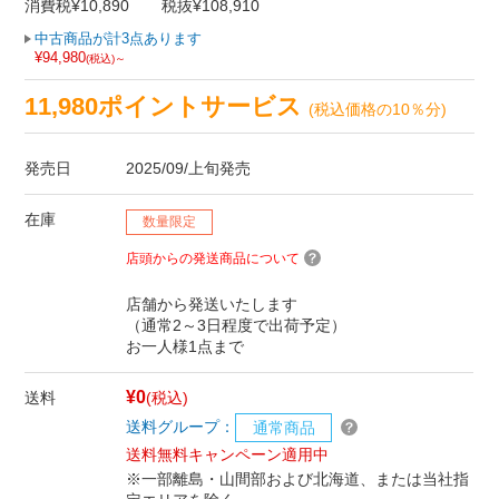
消費税¥10,890
税抜¥108,910
中古商品が計3点あります
¥94,980
(税込)～
11,980ポイントサービス
(税込価格の10％分)
発売日
2025/09/上旬発売
在庫
数量限定
店頭からの発送商品について
店舗から発送いたします
（通常2～3日程度で出荷予定）
お一人様1点まで
¥0
送料
(税込)
送料グループ：
通常商品
送料無料キャンペーン適用中
※一部離島・山間部および北海道、または当社指