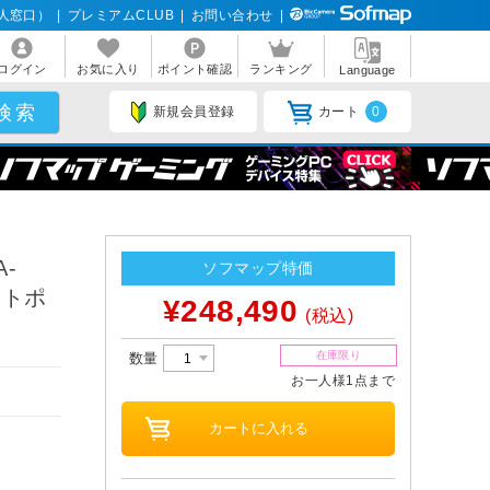
人窓口）
|
プレミアムCLUB
|
お問い合わせ
|
ログイン
お気に入り
ポイント確認
ランキング
Language
新規会員登録
カート
0
-
ソフマップ特価
ヒートポ
¥248,490
(税込)
在庫限り
数量
お一人様1点まで