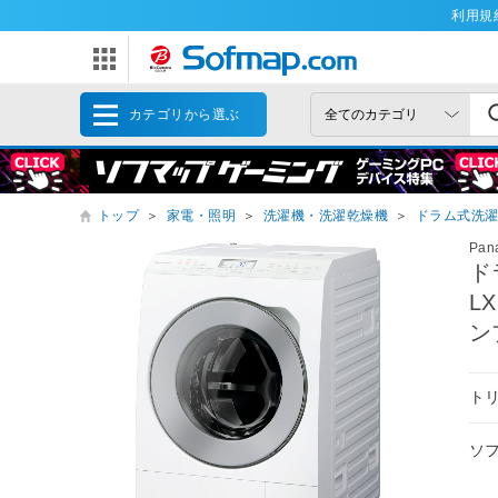
利用規
カテゴリから選ぶ
トップ
＞
家電・照明
＞
洗濯機・洗濯乾燥機
＞
ドラム式洗
Pan
ド
L
ン
ト
ソ