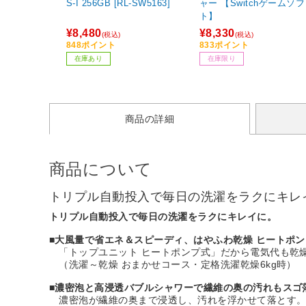
S-I 256GB [RL-SW5163]
ャー 【Switchゲームソフ
ト】
¥8,480
¥8,330
(税込)
(税込)
848ポイント
833ポイント
在庫あり
在庫限り
商品の詳細
商品について
トリプル自動投入で毎日の洗濯をラクにキレ
トリプル自動投入で毎日の洗濯をラクにキレイに。
■
大風量で省エネ＆スピーディ、はやふわ乾燥 ヒートポン
「トップユニット ヒートポンプ式」だから電気代も乾
（洗濯～乾燥 おまかせコース・定格洗濯乾燥6kg時）
■
濃密泡と高浸透バブルシャワーで繊維の奥の汚れもスゴ
濃密泡が繊維の奥まで浸透し、汚れを浮かせて落とす