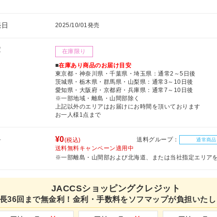
売日
2025/10/01発売
庫
在庫限り
■
在庫あり商品のお届け目安
東京都・神奈川県・千葉県・埼玉県：通常2～5日後
茨城県・栃木県・群馬県・山梨県：通常3～10日後
愛知県・大阪府・京都府・兵庫県：通常7～10日後
※一部地域・離島・山間部除く
上記以外のエリアはお届けにお時間を頂いております
お一人様1点まで
料
¥0
送料グループ：
(税込)
通常商品
送料無料キャンペーン適用中
※一部離島・山間部および北海道、または当社指定エリア
JACCSショッピングクレジット
長36回まで無金利！金利・手数料をソフマップが負担いたし