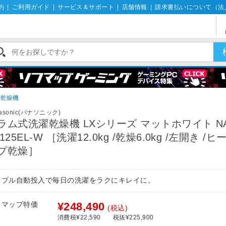
約
|
ご利用ガイド
|
サービス＆サポート
|
店舗情報
|
請求書払いについて（法
濯乾燥機
asonic(パナソニック)
ラム式洗濯乾燥機 LXシリーズ マットホワイト NA
X125EL-W ［洗濯12.0kg /乾燥6.0kg /左開き /
プ乾燥］
リプル自動投入で毎日の洗濯をラクにキレイに。
フマップ特価
¥248,490
(税込)
消費税¥22,590
税抜¥225,900