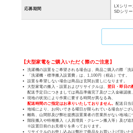
LXシリーズ
応募期間
SDシリーズ
【大型家電をご購入いただく際のご注意】
洗濯機の設置をご希望される場合は、商品ご購入の際「洗
「洗濯機・標準搬入設置費」は、1,100円（税込）です。
設置を希望しない場合は商品は玄関お渡しになります。
大型家電の搬入・設置およびリサイクルは、
翌日・即日の
配送予定日につきましては商品準備完了及びご入金確認後
現地の状況により作業に要する時間が異なる為、
配送時間のご指定はお承りいたしておりません。
配送日当
地域により、お伺いできる曜日が限られている場合がござ
離島、山間部及び弊社提携設置業者の営業所がない地域に
階段搬入や特種搬入（人員増員・クレーン搬入等）及び追
※設置日前のお見積りを承っております。
リサイクルのお申し込みは弊社で商品をお買い上げ頂いた