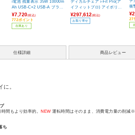
チ
i電池 残量表示 35W 10000m
ディカルチェア i-Fit Pro(ア
衝撃
Ah USB-C×2 USB-A ブラッ
イフィットプロ) アイボリー
ュ 
ク DE-C86-10000BK ［USB
FIP-3206J
¥2
¥7,720
¥297,612
(税込)
(税込)
Power Delivery対応］
2
772ポイント
お取り寄せ
在庫あり
仕様詳細
商品レビュー
イに。
プ
燥時間もより効率的。
NEW
運転時間はそのまま、消費電力量の削減※
落ち
。