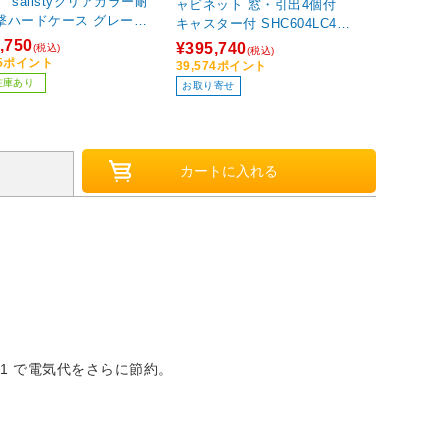
） salistyクリアカラー耐
ャビネット 窓・引出4個付
ハードケース グレージ
キャスター付 SHC604LC4S
669-978863
A
,750
¥395,740
(税込)
(税込)
75ポイント
39,574ポイント
在庫あり
お取り寄せ
1 で電気代をさらに節約。