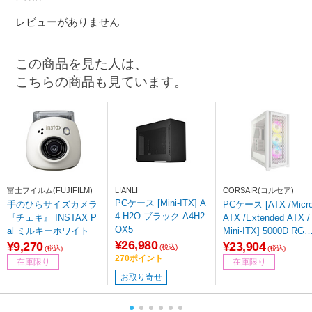
レビューがありません
この商品を見た人は、
こちらの商品も見ています。
富士フイルム(FUJIFILM)
LIANLI
CORSAIR(コルセア)
PCケース [Mini-ITX] A
手のひらサイズカメラ
PCケース [ATX /Micr
4-H2O ブラック A4H2
『チェキ』 INSTAX P
ATX /Extended ATX /
OX5
al ミルキーホワイト
Mini-ITX] 5000D RGB
¥26,980
AIRFLOW TURE WHI
¥9,270
¥23,904
(税込)
(税込)
(税込)
TE ホワイト CC-9011
270ポイント
在庫限り
在庫限り
43-WW
お取り寄せ