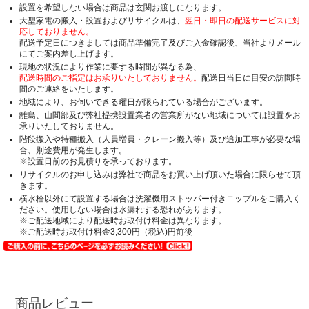
設置を希望しない場合は商品は玄関お渡しになります。
大型家電の搬入・設置およびリサイクルは、
翌日・即日の配送サービスに対
応しておりません。
配送予定日につきましては商品準備完了及びご入金確認後、当社よりメール
にてご案内差し上げます。
現地の状況により作業に要する時間が異なる為、
配送時間のご指定はお承りいたしておりません。
配送日当日に目安の訪問時
間のご連絡をいたします。
地域により、お伺いできる曜日が限られている場合がございます。
離島、山間部及び弊社提携設置業者の営業所がない地域については設置をお
承りいたしておりません。
階段搬入や特種搬入（人員増員・クレーン搬入等）及び追加工事が必要な場
合、別途費用が発生します。
※設置日前のお見積りを承っております。
リサイクルのお申し込みは弊社で商品をお買い上げ頂いた場合に限らせて頂
きます。
横水栓以外にて設置する場合は洗濯機用ストッパー付きニップルをご購入く
ださい。使用しない場合は水漏れする恐れがあります。
※ご配送地域により配送時お取付け料金は異なります。
※ご配送時お取付け料金3,300円（税込)円前後
商品レビュー