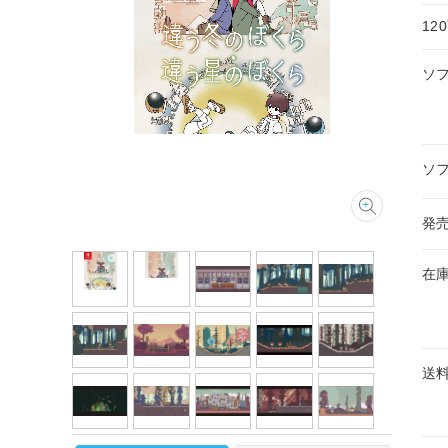
1
ソ
ソ
発
在
送