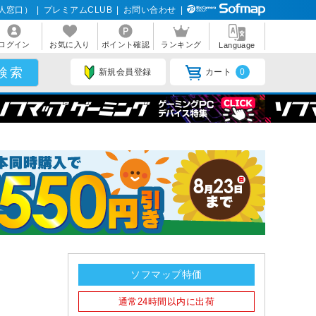
人窓口）
|
プレミアムCLUB
|
お問い合わせ
|
ログイン
お気に入り
ポイント確認
ランキング
Language
新規会員登録
カート
0
ソフマップ特価
通常24時間以内に出荷