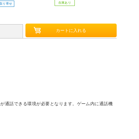
ージュ DWF-32755B-JP-CL
在庫あり
取り寄せ
［炭酸対応］ 【864】
士が通話できる環境が必要となります。ゲーム内に通話機
。