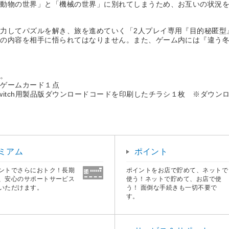
「動物の世界」と「機械の世界」に別れてしまうため、お互いの状況
力してパズルを解き、旅を進めていく「2人プレイ専用『目的秘匿型
その内容を相手に悟られてはなりません。また、ゲーム内には『違う
す。
たゲームカード１点
tch用製品版ダウンロードコードを印刷したチラシ１枚 ※ダウンロード
ミアム
ポイント
ントでさらにおトク！長期
ポイントをお店で貯めて、ネットで
、安心のサポートサービス
使う！ネットで貯めて、お店で使
いただけます。
う！ 面倒な手続きも一切不要で
す。