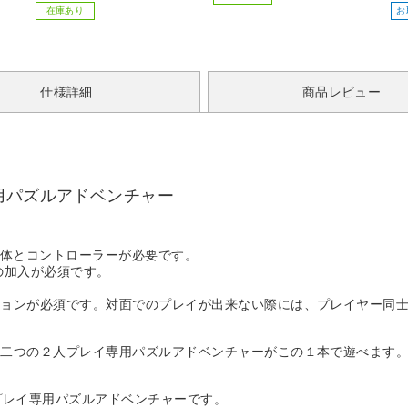
【基本設置料金セット】
在庫あり
お
【買い替え10000pt】
仕様詳細
商品レビュー
用パズルアドベンチャー
ch本体とコントローラーが必要です。
）への加入が必須です。
ションが必須です。対面でのプレイが出来ない際には、プレイヤー同
の二つの２人プレイ専用パズルアドベンチャーがこの１本で遊べます
プレイ専用パズルアドベンチャーです。