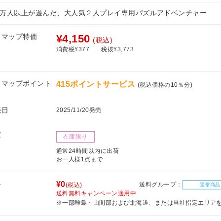
20万人以上が遊んだ、大人気２人プレイ専用パズルアドベンチャー
フマップ特価
¥4,150
(税込)
消費税¥377
税抜¥3,773
フマップポイント
415ポイントサービス
(税込価格の10％分)
売日
2025/11/20発売
庫
在庫限り
通常24時間以内に出荷
お一人様1点まで
料
¥0
送料グループ：
(税込)
通常商品
送料無料キャンペーン適用中
※一部離島・山間部および北海道、または当社指定エリア