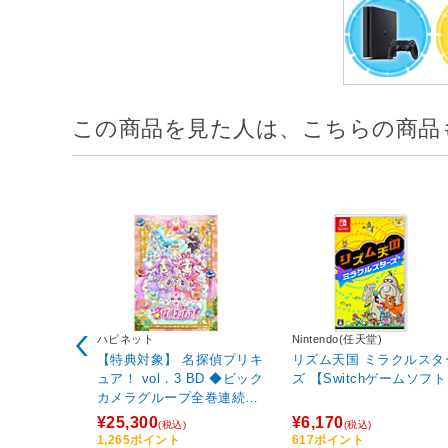
この商品を見た人は、こちらの商品
ハピネット
Nintendo(任天堂)
【特典対象】 名探偵プリキ
リズム天国 ミラクルスタ
ュア！ vol．3 BD ◆ビック
ズ 【Switchゲームソフ
カメラグループ全巻連続購
入特典「描き下ろし全巻収
¥25,300
¥6,170
(税込)
(税込)
納BOX・B2半裁タペストリ
1,265ポイント
617ポイント