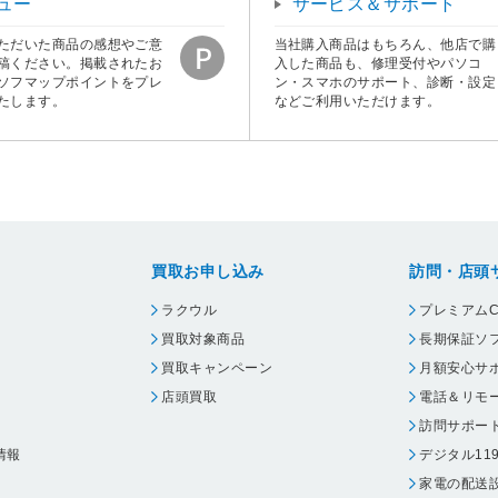
ュー
サービス＆サポート
ただいた商品の感想やご意
当社購入商品はもちろん、他店で購
稿ください。掲載されたお
入した商品も、修理受付やパソコ
ソフマップポイントをプレ
ン・スマホのサポート、診断・設定
たします。
などご利用いただけます。
買取お申し込み
訪問・店頭
ラクウル
プレミアムC
買取対象商品
長期保証ソ
買取キャンペーン
月額安心サ
店頭買取
電話＆リモ
訪問サポー
情報
デジタル11
家電の配送