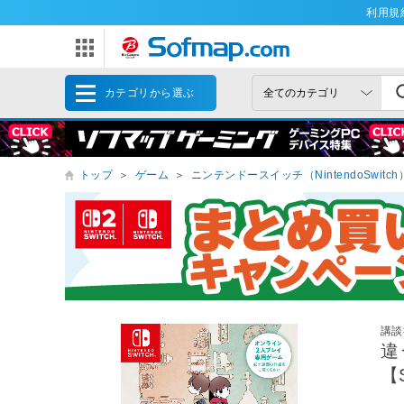
利用規
カテゴリから選ぶ
トップ
＞
ゲーム
＞
ニンテンドースイッチ（NintendoSwitch
講談
違
【