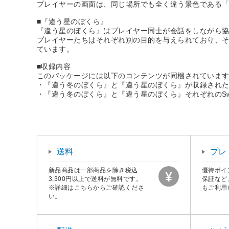
プレイヤーの画面は、同じ場所でも全く違う景色である
■『違う星のぼくら』
『違う星のぼくら』はプレイヤー同士が会話をしながら協
プレイヤーたちはそれぞれ別の目的を与えられており、
ています。
■収録内容
このパッケージには以下のコンテンツが同梱されていま
・『違う冬のぼくら』と『違う星のぼくら』が収録され
・『違う冬のぼくら』と『違う星のぼくら』それぞれのSwi
送料
プレ
新品商品は一部商品を除き税込
優待ポイ
3,300円以上で送料が無料です。
保証など
※詳細はこちらからご確認くださ
もご利用
い。