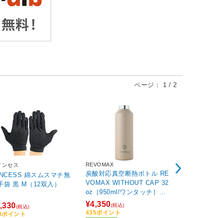
ページ：
1
/
2
ケンコー・ト
ロゴス ハン
ホアダプタ
¥1,820
(税込
182ポイント
REVOMAX
インセス
在庫あり
炭酸対応真空断熱ボトル RE
INCESS 綿スムスマチ無
VOMAX WITHOUT CAP 32
手袋 黒 M（12双入）
oz［950ml/ワンタッチ］
【水筒本体のみ・キャップ
¥4,350
,330
(税込)
(税込)
別売】 REVOMAX サンドベ
435ポイント
33ポイント