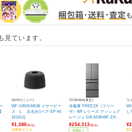
も見ています。
SONY(ソニー)
TOSHIBA(東芝)
ウ
ー
WF-1000XM5用 イヤーピー
冷蔵庫 FREEZA（フリー
W
ト】
ス L 左右分1ペア EP-NI
ザ）WFシリーズ アッシュグ
し
1010LQ
レージュ GR-A590WF-ZH
［幅68.5cm /586L /6ドア /
¥1,380
¥254,313
¥2
(税込)
(税込)
観音開きタイプ /2026年］
138ポイント
2
在庫あり