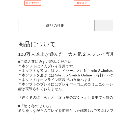
ー4枚セット」◆メーカー全
限定予約中
数量限定
巻連続購入特典あり
商品の詳細
商品について
120万人以上が遊んだ、大人気２人プレイ専
■ご購入前に必ずお読みください
＊本ソフトは２人プレイ専用です。
＊本ソフトを遊ぶにはプレイヤーごとにNitendo Swit
＊本ソフトを遊ぶにはNitendo Switch Online（有料
＊本ソフトはオンライン環境でのみ遊べます。
＊本ソフトのプレイにはプレイヤー同士のコミュニケー
能は実装されておりません。
『違う冬のぼくら』と『違う星のぼくら』世界中で人気
■『違う冬のぼくら』
通話をしながらのプレイを前提とした端末2台で遊ぶ2人