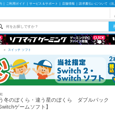
約
|
ご利用ガイド
|
サービス＆サポート
|
店舗情報
|
請求書払いについて（法
）
＞
スイッチ ソフト
社
う冬のぼくら・違う星のぼくら ダブルパック
Switchゲームソフト】