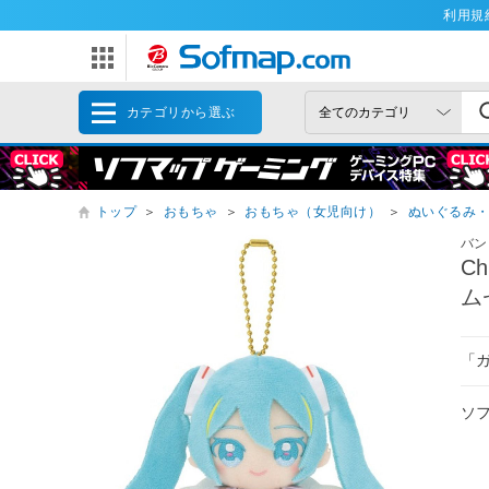
利用規
カテゴリから選ぶ
トップ
＞
おもちゃ
＞
おもちゃ（女児向け）
＞
ぬいぐるみ
バン
C
ム
「ガ
ソ