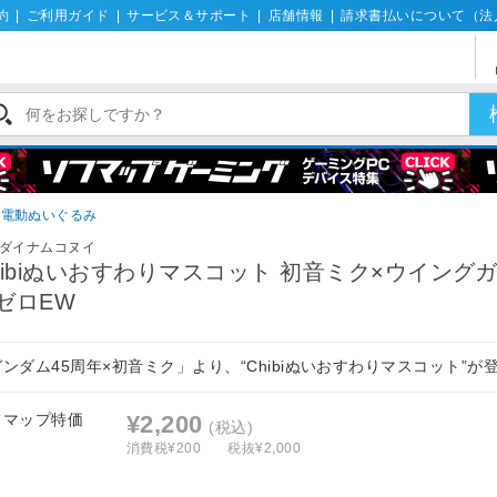
約
|
ご利用ガイド
|
サービス＆サポート
|
店舗情報
|
請求書払いについて（法
・電動ぬいぐるみ
ダイナムコヌイ
hibiぬいおすわりマスコット 初音ミク×ウイング
ゼロEW
ンダム45周年×初音ミク」より、“Chibiぬいおすわりマスコット”が
フマップ特価
¥2,200
(税込)
消費税¥200
税抜¥2,000