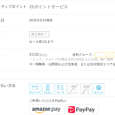
フマップポイント
22ポイントサービス
売日
2025/12/13発売
庫
限定数終了
お一人様1点まで
料
¥330
送料グループ：
(税込)
グッズ
「グッズ」グループの商品を¥6,600以上のお買い物で無料
※一部離島・山間部および北海道、または当社指定エリア
支払い方法
ご利用いただけるPay払い