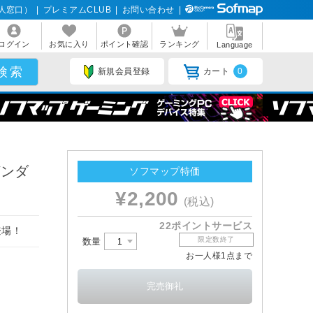
人窓口）
|
プレミアムCLUB
|
お問い合わせ
|
ログイン
お気に入り
ポイント確認
ランキング
Language
新規会員登録
カート
0
ガンダ
ソフマップ特価
¥2,200
(税込)
22ポイントサービス
登場！
限定数終了
数量
お一人様1点まで