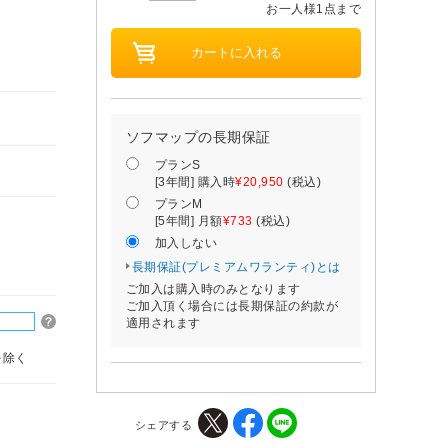
お一人様1点まで
ソフマップの長期保証
プランS
[3年間] 購入時
¥20,950
(税込)
プランM
[5年間] 月額
¥733
(税込)
加入しない
長期保証(プレミアムワランティ)とは
ご加入は購入時のみとなります
ご加入頂く場合には長期保証の約款が
適用されます
を除く
シェアする