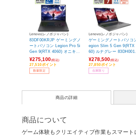
Lenovo(レノボジャパン)
Lenovo(レノボジャパン)
83DF00KRJP ゲーミングノ
ゲーミングノートパソコン
ートパソコン Legion Pro 5i
egion Slim 5 Gen 9(RTX
Gen 9(RTX 4060) オニキス
60) ルナグレー 83DH001
グレー ［16.0型 /Windows1
P [16.0型 /Windows11 H
¥275,100
¥278,500
(税込)
(税込)
1 Home /intel Core i7 /メモ
e /AMD Ryzen 7 /メモ
27,510ポイント
27,850ポイント
リ：16GB /SSD：1TB /日本
6GB /SSD：1TB /Office
数量限定
在庫限り
語版キーボード /2025年3月
me and Business /2024
モデル］ 【sof001】
月モデル]
商品の詳細
商品について
ゲーム体験もクリエイティブ作業もスマート