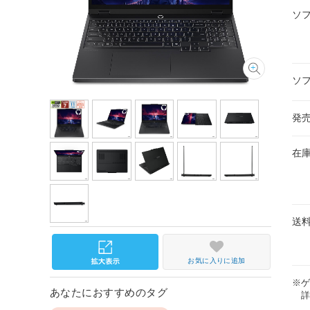
ソ
ソ
発
在
送
お気に入りに追加
※
あなたにおすすめのタグ
詳