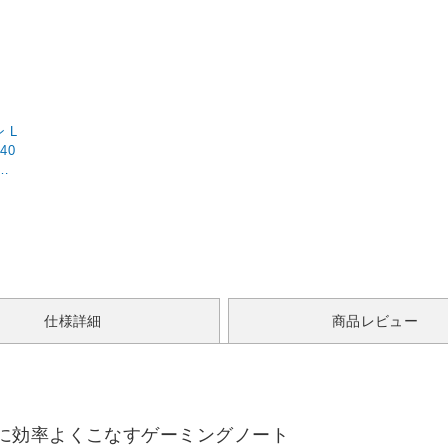
 L
 40
NJ
om
リ：1
 Ho
年3
仕様詳細
商品レビュー
に効率よくこなすゲーミングノート