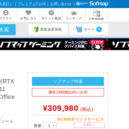
人窓口）
|
プレミアムCLUB
|
お問い合わせ
|
ログイン
お気に入り
ポイント確認
ランキング
Language
新規会員登録
カート
0
(RTX
ソフマップ特価
11
通常24時間以内に出荷
ffice
¥309,980
(税込)
30,998ポイントサービス
グノート
在庫限り
数量