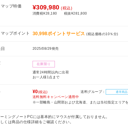
フマップ特価
¥309,980
(税込)
消費税¥28,180
税抜¥281,800
フマップポイント
30,998ポイントサービス
(税込価格の10％分)
売日
2025/08/29発売
庫
在庫限り
通常24時間以内に出荷
お一人様1点まで
料
¥0
送料グループ：
(税込)
通常商品
送料無料キャンペーン適用中
※一部離島・山間部および北海道、または当社指定エリア
ゲーミングノートPCには基本的にマウスが付属しておりません。
しくは商品の仕様詳細をご確認ください。