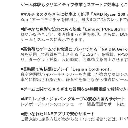
ゲーム体験もクリエイティブ作業もスマートに効率よく
■マルチタスクをさらに効率よく処理「AMD Ryzen 200
Zen 4アーキテクチャを採用し、最大8コア/16スレ
■鮮やかな色彩で迫力のある映像「Lenovo PURESIGHT
鮮やかな色合いと、引き締まった黒を表現。さらに、DCI
ゲームもスムーズに表示できます。
■高負荷なゲームでも快適にプレイできる「NVIDIA GeForc
AIを活用して画質を向上させる「DLSS 4」を搭載。F
り、ターゲット捕捉、反応時間、照準精度を向上させま
■長時間でも快適にプレイ「Legion ColdFront」
真空密閉型ハイパーチャンバーを内蔵した強力な冷却シス
率的に排出されるため、静音性を保ちながら快適にゲー
■ゲームに関するさまざまな質問を24時間電話で相談できる Legio
■NEC レノボ・ジャパン グループの安心の国内サポート
レノボ・ジャパンのコンシューマー製品電話サポートは、
■使いなれたLINEアプリで安心サポート
ご購入後に操作方法がわからなくなった場合などは、LI