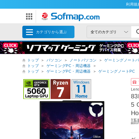
利用規
カテゴリから選ぶ
トップ
＞
パソコン
＞
ノートパソコン
＞
ゲーミングノート
トップ
＞
ゲーミングPC・周辺機器
＞
トップ
＞
ゲーミングPC・周辺機器
＞
ゲーミングノートPC
Le
8
5
Ho
語