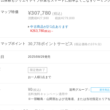
ーム体験もクリエイティブ作業もスマートに効率よくこなすゲーミン
フマップ特価
¥307,780
(税込)
消費税¥27,980
税抜¥279,800
中古商品が計1点あります
¥263,780
(税込)～
フマップポイント
30,778ポイントサービス
(税込価格の10％分)
売日
2025/08/29発売
庫
限定数終了
お一人様1点まで
料
¥0
送料グループ：
(税込)
通常商品
送料無料キャンペーン適用中
※一部離島・山間部および北海道、または当社指定エリア