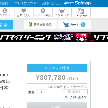
人窓口）
|
プレミアムCLUB
|
お問い合わせ
|
ログイン
お気に入り
ポイント確認
ランキング
Language
新規会員登録
カート
0
ソフマップ特価
ion
¥307,780
(税込)
ws11
30,778ポイントサービス
/日本
限定数終了
数量
お一人様1点まで