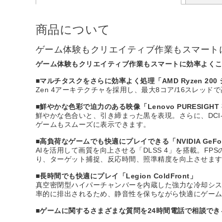
商品について
ゲーム体験もクリエイティブ作業もスマート
ゲーム体験もクリエイティブ作業もスマートに効率よく
■マルチタスクをさらに効率よく処理「AMD Ryzen 200
Zen 4アーキテクチャを採用し、最大8コア/16スレ
■鮮やかな色彩で迫力のある映像「Lenovo PURESIGHT
鮮やかな色合いと、引き締まった黒を表現。さらに、DCI
ゲームもスムーズに表示できます。
■高負荷なゲームでも快適にプレイできる「NVIDIA GeForc
AIを活用して画質を向上させる「DLSS 4」を搭載。F
り、ターゲット捕捉、反応時間、照準精度を向上させま
■長時間でも快適にプレイ「Legion ColdFront」
真空密閉型ハイパーチャンバーを内蔵した強力な冷却シス
率的に排出されるため、静音性を保ちながら快適にゲー
■ゲームに関するさまざまな質問を24時間電話で相談できる Legio