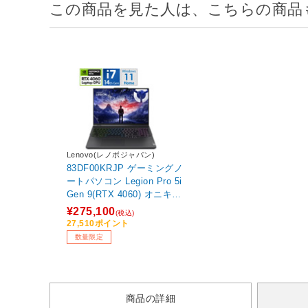
この商品を見た人は、こちらの商品
Lenovo(レノボジャパン)
83DF00KRJP ゲーミングノ
ートパソコン Legion Pro 5i
Gen 9(RTX 4060) オニキス
グレー ［16.0型 /Windows1
¥275,100
(税込)
1 Home /intel Core i7 /メモ
27,510ポイント
リ：16GB /SSD：1TB /日本
数量限定
語版キーボード /2025年3月
モデル］ 【sof001】
商品の詳細