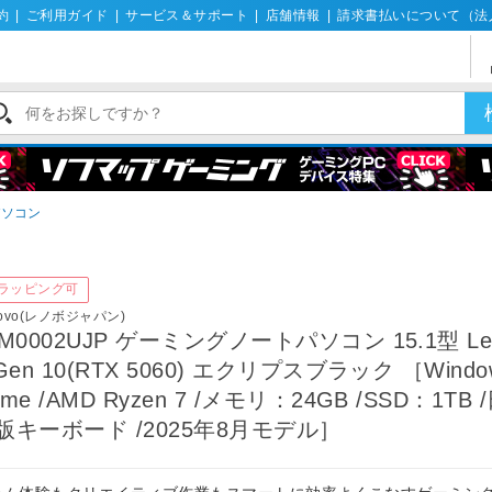
約
|
ご利用ガイド
|
サービス＆サポート
|
店舗情報
|
請求書払いについて（法
パソコン
ラッピング可
novo(レノボジャパン)
3M0002UJP ゲーミングノートパソコン 15.1型 Leg
 Gen 10(RTX 5060) エクリプスブラック ［Windo
me /AMD Ryzen 7 /メモリ：24GB /SSD：1TB 
版キーボード /2025年8月モデル］