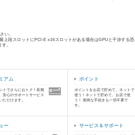
ださい。
の最上段スロットにPCI-E x16スロットがある場合はGPUと干渉する
ます。
ミアム
ポイント
ントでさらにおトク！長期
ポイントをお店で貯めて、ネットで
、安心のサポートサービス
使う！ネットで貯めて、お店で使
いただけます。
う！ 面倒な手続きも一切不要で
す。
ュー
サービス＆サポート