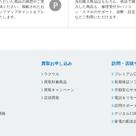
ただいた商品の感想やご意
当社購入商品はもちろん、他店で購
稿ください。掲載されたお
入した商品も、修理受付やパソコ
ソフマップポイントをプレ
ン・スマホのサポート、診断・設定
たします。
などご利用いただけます。
買取お申し込み
訪問・店頭
ラクウル
プレミアムC
買取対象商品
長期保証ソ
買取キャンペーン
月額安心サ
店頭買取
電話＆リモ
訪問サポー
情報
デジタル11
家電の配送