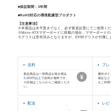
■保証期間：3年間
■RoHS対応の環境配慮型プロダクト
【注意事項】
※本製品は水平置きでなく、必ず垂直設置にてご使用く
※Micro-ATXマザーボードに搭載の場合、マザーボード
※グリスは塗布済みとなりますが、EX90グリスが付属し
送料
プレ
新品商品は一部商品を除き税込
優待ポイ
3,300円以上で送料が無料です。
保証など
※詳細はこちらからご確認くださ
もご利用
い。
配送
レビ