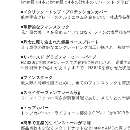
6mm径ｘ4本と8mm径ｘ4本の計8本のリバースド グラ
■メタリック・トップ・プロテクションカバー
航空宇宙グレードのアルミニウム合金をCNC一体成型技
■革新的なフィンスタック
見た目の美しさを高めるだけではなく フィンの表面積を
■丹念に彫り込まれた銅製ベースプレート
ミリ単位の微細なエングレービング加工が施され、複雑
■リバースド グラビティ・ヒートパイプ
RZ820は実際のPCケースでの使用に最適化され、逆重
※性能低下の恐れがありますので、RZ820を寝かせた状
■フィンスタック
最大限の冷却性能のために、全てのフィンスタックを溶
■スライダーファンフレーム設計
フロントファンの高さが調整可能であり、メモリとの干
■トップカバー
トップカバーのトライフォース部分とCPSロゴがARGB
■簡単で直感的なインストールが可能
部品点数も少なくスタッドナットなどIntelとAMDの