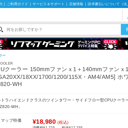
約
|
ご利用ガイド
|
サービス＆サポート
|
店舗情報
|
請求書払いについて（法
ラー
COOLER
PUクーラー 150mmファンｘ1＋140mmファンｘ
GA20XX/18XX/1700/1200/115X・AM4/AM5] 
820-WH
ルトラハイエンドクラスのツインタワー・サイドフロー型CPUクーラ
Z820-WH」
フマップ特価
¥18,980
(税込)
消費税¥1,725
税抜¥17,255