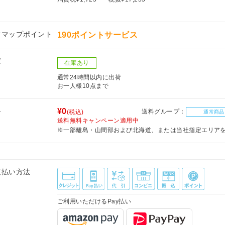
フマップポイント
190ポイントサービス
庫
在庫あり
通常24時間以内に出荷
お一人様10点まで
料
¥0
送料グループ：
(税込)
通常商品
送料無料キャンペーン適用中
※一部離島・山間部および北海道、または当社指定エリア
支払い方法
ご利用いただけるPay払い