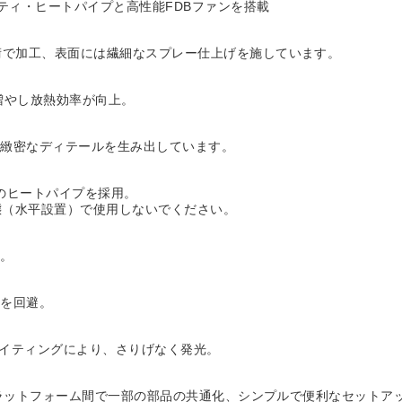
ビティ・ヒートパイプと高性能FDBファンを搭載
術で加工、表面には繊細なスプレー仕上げを施しています。
増やし放熱効率が向上。
で緻密なディテールを生み出しています。
力のヒートパイプを採用。
態（水平設置）で使用しないでください。
接。
渉を回避。
ライティングにより、さりげなく発光。
両プラットフォーム間で一部の部品の共通化、シンプルで便利なセットア