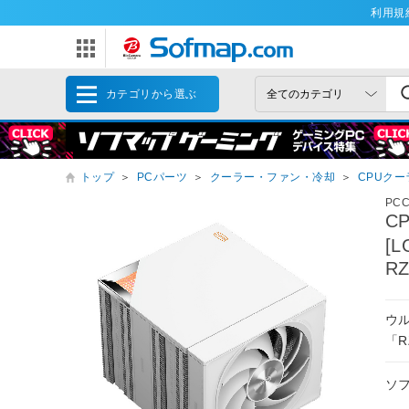
利用規
カテゴリから選ぶ
トップ
＞
PCパーツ
＞
クーラー・ファン・冷却
＞
CPUクー
PC
C
[L
RZ
ウ
「R
ソ