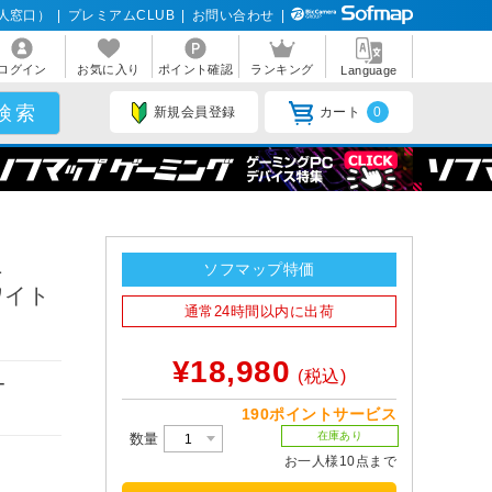
人窓口）
|
プレミアムCLUB
|
お問い合わせ
|
ログイン
お気に入り
ポイント確認
ランキング
Language
新規会員登録
カート
0
1
ソフマップ特価
ホワイト
通常24時間以内に出荷
¥18,980
(税込)
ー
190ポイントサービス
在庫あり
数量
お一人様10点まで