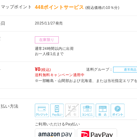
フマップポイント
448ポイントサービス
(税込価格の10％分)
売日
2025/11/27発売
庫
在庫限り
通常24時間以内に出荷
お一人様1点まで
料
¥0
送料グループ：
(税込)
通常商品
送料無料キャンペーン適用中
※一部離島・山間部および北海道、または当社指定エリア
支払い方法
ご利用いただけるPay払い