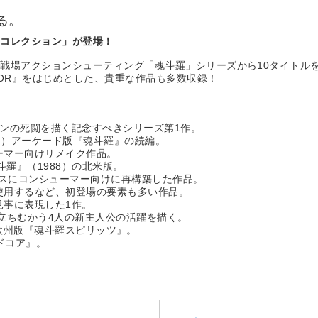
る。
ーコレクション」が登場！
戦場アクションシューティング「魂斗羅」シリーズから10タイトル
TOR』をはじめとした、貴重な作品も多数収録！
アンの死闘を描く記念すべきシリーズ第1作。
ード）アーケード版『魂斗羅』の続編。
ーマー向けリメイク作品。
魂斗羅』（1988）の北米版。
ベースにコンシューマー向けに再構築した作品。
を使用するなど、初登場の要素も多い作品。
見事に表現した1作。
に立ちむかう4人の新主人公の活躍を描く。
992）欧州版『魂斗羅スピリッツ』。
ードコア』。