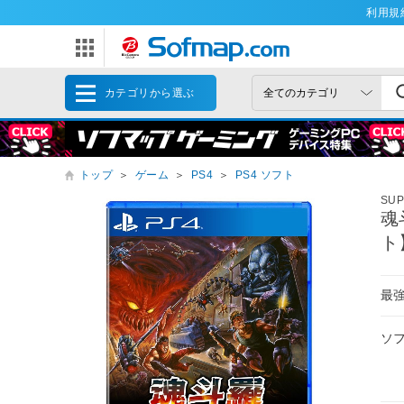
利用規
カテゴリから選ぶ
トップ
＞
ゲーム
＞
PS4
＞
PS4 ソフト
SUP
魂
ト
最
ソ