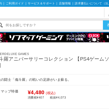
約
|
ご利用ガイド
|
サービス＆サポート
|
店舗情報
|
請求書払いについて（法
ERDELUXE GAMES
斗羅アニバーサリーコレクション 【PS4ゲーム
】
強の闘士「魂斗羅」の戦いの足跡がいま蘇る。
フマップ特価
¥4,480
(税込)
消費税¥407
税抜¥4,073