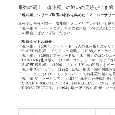
最強の闘士「魂斗羅」の戦いの足跡がいま蘇
「魂斗羅」シリーズ珠玉の名作を集めた「アニバーサリ
本作では最強の闘士「魂斗羅」とエイリアンの戦いを描く
『魂斗羅 ザ・ハードコア』とその欧州版『PROBOTEC
この機会にぜひご堪能ください。
【収録タイトル紹介】
『魂斗羅』（1987／アーケード）2人の魂斗羅とエイリ
『SUPER魂斗羅 エイリアンの逆襲』（1988／アーケ
『魂斗羅』（1988）アーケード版『魂斗羅』のコンシュ
『CONTRA (北米版)』（1988）コンシューマー向け『
『SUPER魂斗羅』（1990）『エイリアンの逆襲』を
『魂斗羅スピリッツ』（1992）回転・拡大・縮小機能
『コントラ』（1991）モノクロハードで魂斗羅の魅力を
『魂斗羅 ザ・ハードコア』（1994）暴走した機動兵器
『SUPER PROBOTECTOR ALIEN REBELS』（1
『PROBOTECTOR』（1994）欧州版『魂斗羅 ザ・ハ