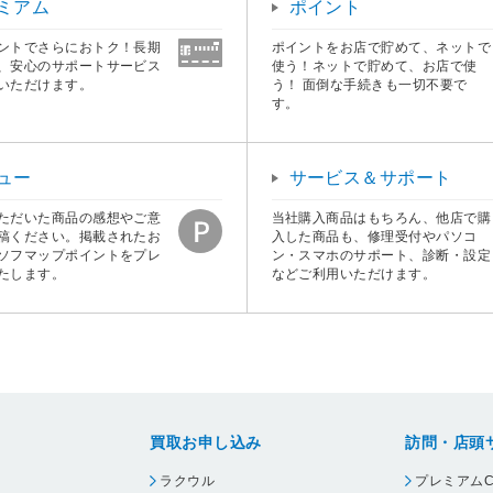
ミアム
ポイント
ントでさらにおトク！長期
ポイントをお店で貯めて、ネットで
、安心のサポートサービス
使う！ネットで貯めて、お店で使
いただけます。
う！ 面倒な手続きも一切不要で
す。
ュー
サービス＆サポート
ただいた商品の感想やご意
当社購入商品はもちろん、他店で購
稿ください。掲載されたお
入した商品も、修理受付やパソコ
ソフマップポイントをプレ
ン・スマホのサポート、診断・設定
たします。
などご利用いただけます。
買取お申し込み
訪問・店頭
ラクウル
プレミアムC