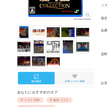
ソ
発
在
送
お気に入りに追加
お
あなたにおすすめのタグ
ソフト PS4
名作 ソフト