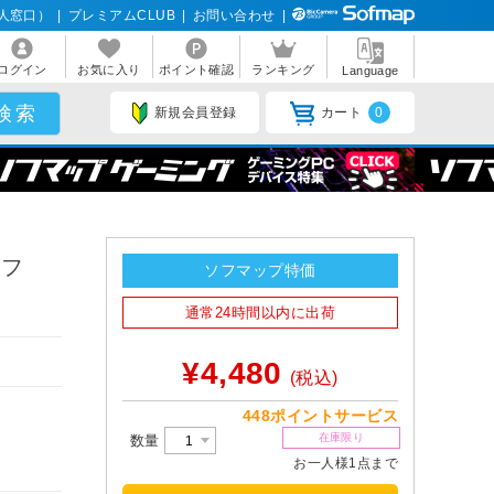
人窓口）
|
プレミアムCLUB
|
お問い合わせ
|
ログイン
お気に入り
ポイント確認
ランキング
Language
新規会員登録
カート
0
ソフ
ソフマップ特価
通常24時間以内に出荷
¥4,480
(税込)
448ポイントサービス
在庫限り
数量
お一人様1点まで