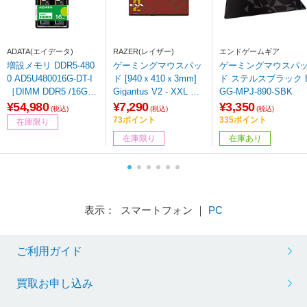
ADATA(エイデータ)
RAZER(レイザー)
エンドゲームギア
増設メモリ DDR5-480
ゲーミングマウスパッ
ゲーミングマウスパ
0 AD5U480016G-DT-I
ド [940ｘ410ｘ3mm]
ド ステルスブラック E
［DIMM DDR5 /16GB
Gigantus V2 - XXL EV
GG-MPJ-890-SBK
/2枚］
ANGELION (EVA-02)
¥54,980
¥7,290
¥3,350
(税込)
(税込)
(税込)
Edition RZ02-0333470
73ポイント
335ポイント
在庫限り
0-R3A1
在庫限り
在庫あり
表示： スマートフォン ｜
PC
ご利用ガイド
買取お申し込み