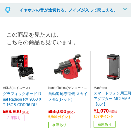
イヤホンの音が途切れる、ノイズが入って聞こえる。
この商品を見た人は、
こちらの商品も見ています。
ASUS(エイスース)
KenkoTokina(ケンコー・ト
Manfrotto
キナー)
スマートフォン用三
グラフィックボード D
自動追尾赤道儀 スカイ
アダプター MCLAMP
ual Radeon RX 9060 X
メモS(レッド)
【864】
T 16GB GDDR6 DUAL
¥1,070
-RX9060XT-16G ［Rad
¥89,800
¥55,000
(税込)
(税込)
(税込)
eon RXシリーズ /16G
107ポイント
5,500ポイント
在庫限り
B］
在庫あり
在庫あり