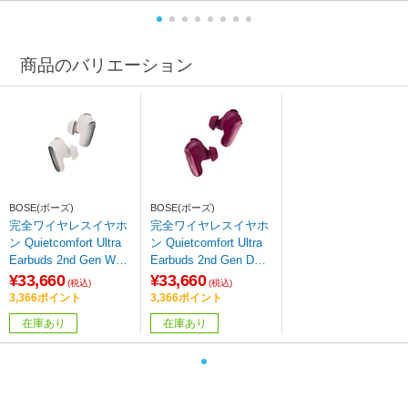
商品のバリエーション
BOSE(ボーズ)
BOSE(ボーズ)
完全ワイヤレスイヤホ
完全ワイヤレスイヤホ
ン Quietcomfort Ultra
ン Quietcomfort Ultra
Earbuds 2nd Gen WHI
Earbuds 2nd Gen DEE
TE SMOKE QCULTRA
P PLUM QCULTRAEB
¥33,660
¥33,660
(税込)
(税込)
EB2ndWHT ［ワイヤ
2ndPLM ［ワイヤレス
3,366ポイント
3,366ポイント
レス(左右分離) /ノイズ
(左右分離) /ノイズキャ
在庫あり
在庫あり
キャンセリング対応 /B
ンセリング対応 /Bluet
luetooth対応］
ooth対応］