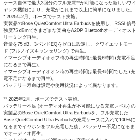
ケース自体で最大3回分のフル充電**が可能になった新しいワイ
ヤレス機能により、充電がこれまで以上に簡単になりました。
* 2025年2月、ボーズでテスト実施。
実製品のBose QuietComfort Ultra Earbudsを使用し、RSSI 信号
強度75 dBmでさまざまな楽曲をA2DP Bluetoothオーディオスト
リーミング再生。
音量を75 dB、3バンドEQをゼロに設定し、クワイエットモー
ド (フルノイズキャンセリング) で再生。
イマーシブオーディオオフ時の再生時間は最長6時間 (充電不足
になるまで再生)。
イマーシブオーディオオン時の再生時間は最長4時間でした (充
電不足になるまで再生)。
バッテリー寿命は設定や使用状況によって異なります。
** 2025年2月、ボーズでテスト実施。
バッテリー不足 (オーディオ再生が不可能になる充電レベル) の
実製品のBose QuietComfort Ultra Earbudsを、フル充電した
Bose QuietComfort Ultra Earbudsの充電ケースに入れて100%に
なるまでイヤホンをフル充電した後、バッテリー不足になるま
でオーディオ再生。