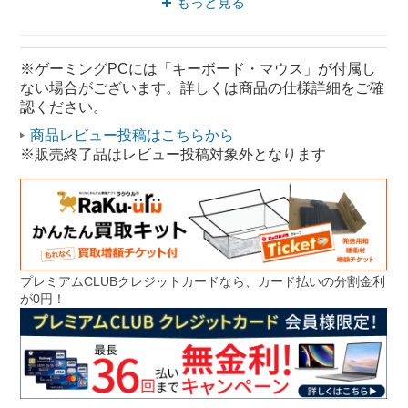
もっと見る
DELL デスクトップパソコン
デスクトップパソコン Windows11
※ゲーミングPCには「キーボード・マウス」が付属し
ない場合がございます。詳しくは商品の仕様詳細をご確
静音 パソコン
ゲーミングPC Windows11
認ください。
商品レビュー投稿はこちらから
※販売終了品はレビュー投稿対象外となります
プレミアムCLUBクレジットカードなら、カード払いの分割金利
が0円！