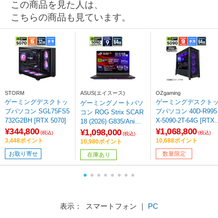
この商品を見た人は、
こちらの商品も見ています。
※リフレッシュレートを変更する場合は、ボックスから任意の項目をクリック
STORM
ASUS(エイスース)
OZgaming
ゲーミングデスクトッ
ゲーミングデスクト
ゲーミングノートパソ
プパソコン SGL75FS5
プパソコン 40D-R995
コン ROG Strix SCAR
732G2BH [RTX 5070]
X-5090-2T-64G [RTX 
18 (2026) G835/AniMe
090] 【sof001】
¥344,800
¥1,068,800
Vision(RTX 5090) オフ
¥1,098,000
(税込)
(税込)
(税込)
ブラック G835LXG-U9
3,448ポイント
10,688ポイント
10,980ポイント
R5090R642T [18.0型 /
お取り寄せ
数量限定
在庫あり
Windows11 Home /inte
l Core Ultra 9 /メモ
リ：64GB /SSD：2TB
/2026年6月モデル]
表示： スマートフォン ｜
PC