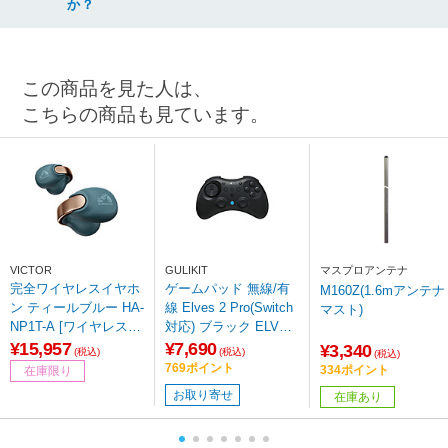
か？
この商品を見た人は、
こちらの商品も見ています。
VICTOR
GULIKIT
マスプロアンテナ
完全ワイヤレスイヤホ
ゲームパッド 無線/有
M160Z(1.6mアンテナ
ン ティールブルー HA-
線 Elves 2 Pro(Switch
マスト)
NP1T-A [ワイヤレス
対応) ブラック ELVES
(左右分離) /オープンイ
2PROBLACK ［Blueto
¥15,957
¥7,690
¥3,340
(税込)
(税込)
(税込)
ヤー型 /Bluetooth対応]
oth・USB /Windows・
769ポイント
334ポイント
在庫限り
Android・iOS］
お取り寄せ
在庫あり