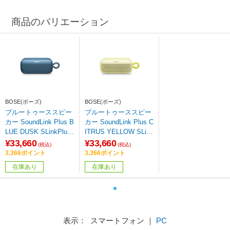
商品のバリエーション
BOSE(ボーズ)
BOSE(ボーズ)
ブルートゥーススピー
ブルートゥーススピー
カー SoundLink Plus B
カー SoundLink Plus C
LUE DUSK SLinkPlus
ITRUS YELLOW SLink
PTBLBLU ［防水 /ハ
PlusPTBLYLW ［防水
¥33,660
¥33,660
(税込)
(税込)
イレゾ非対応 /Bluetoot
/ハイレゾ非対応 /Bluet
3,366ポイント
3,366ポイント
h対応 /Wi-Fi非対応］
ooth対応 /Wi-Fi非対
在庫あり
在庫あり
【864】
応］ 【864】
表示： スマートフォン ｜
PC