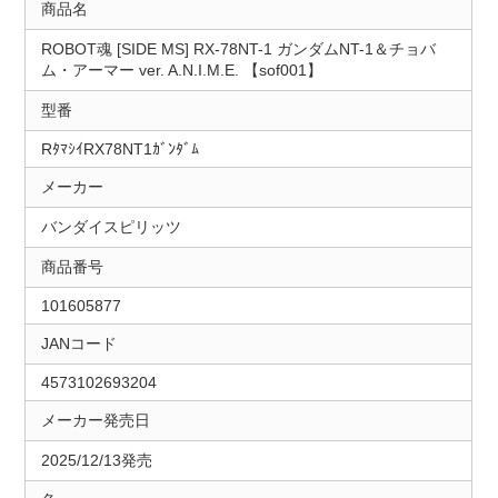
商品名
ROBOT魂 [SIDE MS] RX-78NT-1 ガンダムNT-1＆チョバ
ム・アーマー ver. A.N.I.M.E. 【sof001】
型番
RﾀﾏｼｲRX78NT1ｶﾞﾝﾀﾞﾑ
メーカー
バンダイスピリッツ
商品番号
101605877
JANコード
4573102693204
メーカー発売日
2025/12/13発売