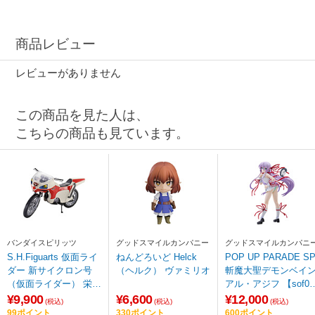
商品レビュー
レビューがありません
この商品を見た人は、
こちらの商品も見ています。
バンダイスピリッツ
グッドスマイルカンパニー
グッドスマイルカンパニ
S.H.Figuarts 仮面ライ
ねんどろいど Helck
POP UP PARADE S
ダー 新サイクロン号
（ヘルク） ヴァミリオ
斬魔大聖デモンベイ
（仮面ライダー） 栄光
アル・アジフ 【sof00
の昭和ライダーエディ
1】
¥9,900
¥6,600
¥12,000
(税込)
(税込)
(税込)
ション
99ポイント
330ポイント
600ポイント