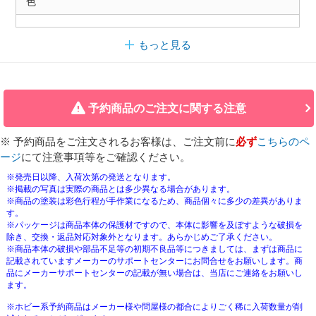
色
もっと見る
予約商品のご注文に関する注意
※ 予約商品をご注文されるお客様は、ご注文前に
必ず
こちらのペ
ージ
にて注意事項等をご確認ください。
※発売日以降、入荷次第の発送となります。
※掲載の写真は実際の商品とは多少異なる場合があります。
※商品の塗装は彩色行程が手作業になるため、商品個々に多少の差異がありま
す。
※パッケージは商品本体の保護材ですので、本体に影響を及ぼすような破損を
除き、交換・返品対応対象外となります。あらかじめご了承ください。
※商品本体の破損や部品不足等の初期不良品等につきましては、まずは商品に
記載されていますメーカーのサポートセンターにお問合せをお願いします。商
品にメーカーサポートセンターの記載が無い場合は、当店にご連絡をお願いし
ます。
※ホビー系予約商品はメーカー様や問屋様の都合によりごく稀に入荷数量が削