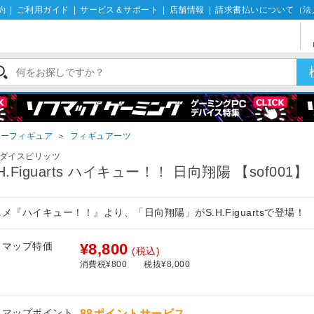
約
|
ご利用ガイド
|
サービス＆サポート
|
店舗情報
|
請求書払いについて（法
ターフィギュア
＞
フィギュアーツ
ダイスピリッツ
.H.Figuarts ハイキュー！！ 日向翔陽 【sof001】
メ『ハイキュー！！』より、「日向翔陽」がS.H.Figuartsで登場！
フマップ特価
¥8,800
(税込)
消費税¥800
税抜¥8,000
フマップポイント
88ポイントサービス