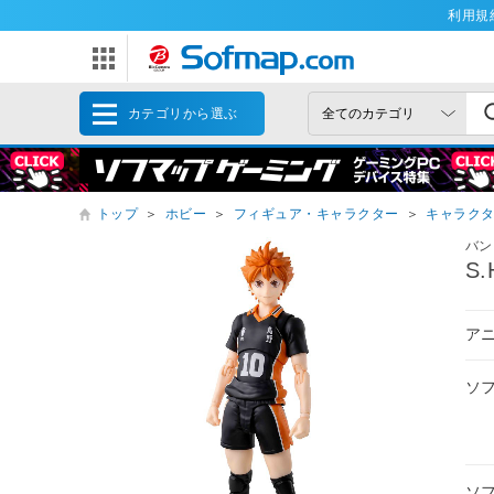
利用規
カテゴリから選ぶ
トップ
＞
ホビー
＞
フィギュア・キャラクター
＞
キャラク
バン
S
アニ
ソ
ソ