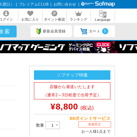
人窓口）
|
プレミアムCLUB
|
お問い合わせ
|
ログイン
お気に入り
ポイント確認
ランキング
Language
新規会員登録
カート
0
ソフマップ特価
店舗から発送いたします
（通常2～3日程度で出荷予定）
¥8,800
(税込)
88ポイントサービス
数量限定
数量
お一人様1点まで