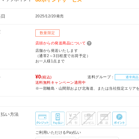
売日
2025/12/20発売
庫
数量限定
店頭からの発送商品について
店舗から発送いたします
（通常2～3日程度で出荷予定）
お一人様1点まで
料
¥0
送料グループ：
(税込)
通常商品
送料無料キャンペーン適用中
※一部離島・山間部および北海道、または当社指定エリア
支払い方法
ご利用いただけるPay払い