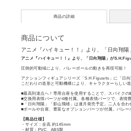
商品の詳細
商品について
アニメ『ハイキュー！！』より、「日向翔陽」がS.
アニメ『ハイキュー！！』より、「日向翔陽」がS.H.Figu
圧倒的可動域により、バレーボールの動きを再現可能！
アクションフィギュアシリーズ「S.H.Figuarts」に「
こだわりの造形と可動機構により、キャラクターらしい
■最高到達点へ！専用台座を使用することで、スパイクの
■交換用表情パーツが4種付属。各種表情パーツで、表情
■「日向翔陽」「影山飛雄」は連月発売予定。二人を合わ
■ボールや台座、豊富なオプションパーツが付属。バレー
【商品仕様】
・サイズ：全高 約145mm
・材質：PVC、ABS製