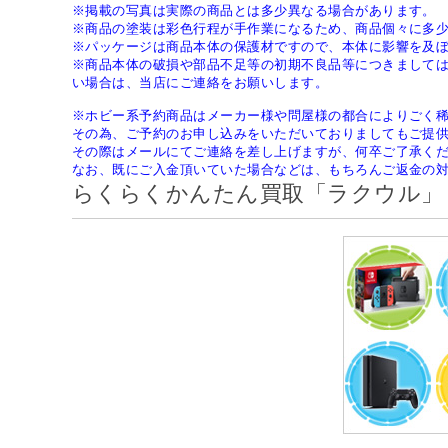
※掲載の写真は実際の商品とは多少異なる場合があります。
※商品の塗装は彩色行程が手作業になるため、商品個々に多
※パッケージは商品本体の保護材ですので、本体に影響を及
※商品本体の破損や部品不足等の初期不良品等につきまして
い場合は、当店にご連絡をお願いします。
※ホビー系予約商品はメーカー様や問屋様の都合によりごく
その為、ご予約のお申し込みをいただいておりましてもご提
その際はメールにてご連絡を差し上げますが、何卒ご了承く
なお、既にご入金頂いていた場合などは、もちろんご返金の
らくらくかんたん買取「ラクウル」