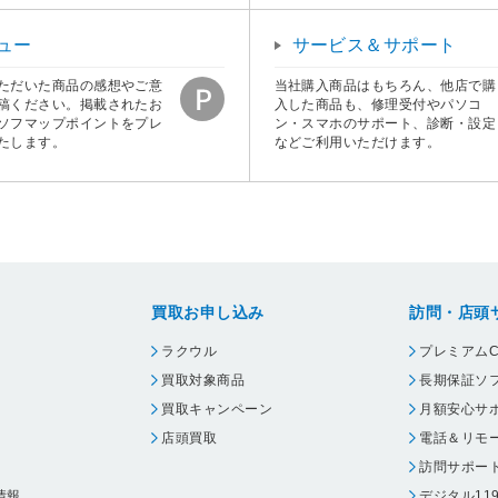
ュー
サービス＆サポート
ただいた商品の感想やご意
当社購入商品はもちろん、他店で購
稿ください。掲載されたお
入した商品も、修理受付やパソコ
ソフマップポイントをプレ
ン・スマホのサポート、診断・設定
たします。
などご利用いただけます。
買取お申し込み
訪問・店頭
ラクウル
プレミアムC
買取対象商品
長期保証ソ
買取キャンペーン
月額安心サ
店頭買取
電話＆リモ
訪問サポー
情報
デジタル11