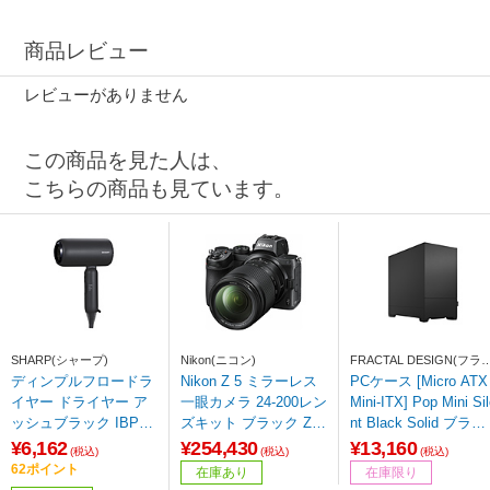
商品レビュー
レビューがありません
この商品を見た人は、
こちらの商品も見ています。
SHARP(シャープ)
Nikon(ニコン)
FRACTAL DESIGN(フラ
タルデザイン)
ディンプルフロードラ
Nikon Z 5 ミラーレス
PCケース [Micro ATX 
イヤー ドライヤー ア
一眼カメラ 24-200レン
Mini-ITX] Pop Mini Si
ッシュブラック IBP30
ズキット ブラック Z5L
nt Black Solid ブラッ
0B
K24200 ［ズームレン
ク FD-C-POS1M-01
¥6,162
¥254,430
¥13,160
(税込)
(税込)
(税込)
ズ］
62ポイント
在庫あり
在庫限り