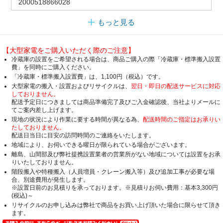
2000518866028
もっと見る
【大型家電をご購入いただく際のご注意】
冷蔵庫の設置をご希望される場合は、商品ご購入の際「冷蔵庫・標準搬入設置
費」を同時にご購入ください。
「冷蔵庫・標準搬入設置費」は、1,100円（税込）です。
大型家電の搬入・設置およびリサイクルは、
翌日・即日の配送サービスに対応
しておりません。
配送予定日につきましては商品準備完了及びご入金確認後、当社よりメールに
てご案内差し上げます。
現地の状況により作業に要する時間が異なる為、
配送時間のご指定はお承りい
たしておりません。
配送日当日に目安の訪問時間のご連絡をいたします。
地域により、お伺いできる曜日が限られている場合がございます。
離島、山間部及び弊社提携設置業者の営業所がない地域については設置をお承
りいたしておりません。
階段搬入や特種搬入（人員増員・クレーン搬入等）及び追加工事が必要な場
合、別途費用が発生します。
※設置日前のお見積りを承っております。※見積りお伺い費用：基本3,300円
(税込)～
リサイクルのお申し込みは弊社で商品をお買い上げ頂いた場合に限らせて頂き
ます。