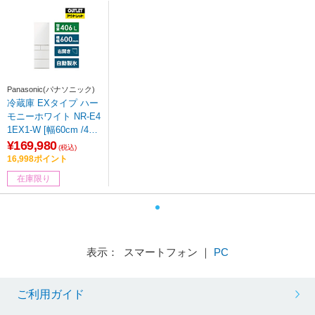
Panasonic(パナソニック)
冷蔵庫 EXタイプ ハー
モニーホワイト NR-E4
1EX1-W [幅60cm /406
L /5ドア /右開きタイプ
¥169,980
(税込)
/2024年]【生産完了
16,998ポイント
品】【基本設置料金セ
在庫限り
ット】
表示： スマートフォン ｜
PC
ご利用ガイド