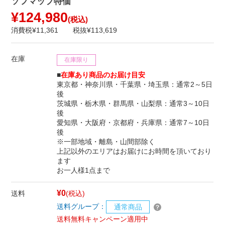
ソフマップ特価
¥124,980
(税込)
消費税¥11,361
税抜¥113,619
在庫
在庫限り
■
在庫あり商品のお届け目安
東京都・神奈川県・千葉県・埼玉県：通常2～5日
後
茨城県・栃木県・群馬県・山梨県：通常3～10日
後
愛知県・大阪府・京都府・兵庫県：通常7～10日
後
※一部地域・離島・山間部除く
上記以外のエリアはお届けにお時間を頂いており
ます
お一人様1点まで
¥0
送料
(税込)
送料グループ：
通常商品
送料無料キャンペーン適用中