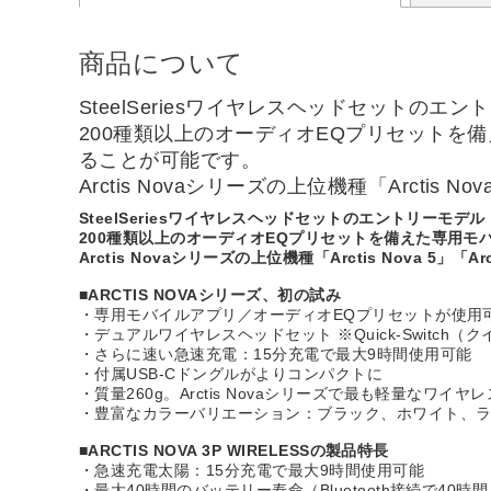
商品について
SteelSeriesワイヤレスヘッドセットのエ
200種類以上のオーディオEQプリセット
ることが可能です。
Arctis Novaシリーズの上位機種「Arcti
SteelSeriesワイヤレスヘッドセットのエントリーモデル
200種類以上のオーディオEQプリセットを備えた専用
Arctis Novaシリーズの上位機種「Arctis Nova 
■ARCTIS NOVAシリーズ、初の試み
・専用モバイルアプリ／オーディオEQプリセットが使用
・デュアルワイヤレスヘッドセット ※Quick-Switch
・さらに速い急速充電：15分充電で最大9時間使用可能
・付属USB-Cドングルがよりコンパクトに
・質量260g。Arctis Novaシリーズで最も軽量なワイ
・豊富なカラーバリエーション：ブラック、ホワイト、ラ
■ARCTIS NOVA 3P WIRELESSの製品特長
・急速充電太陽：15分充電で最大9時間使用可能
・最大40時間のバッテリー寿命（Bluetooth接続で40時