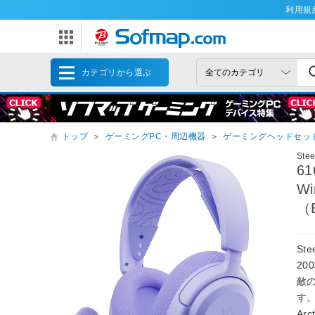
利用規
カテゴリから選ぶ
トップ
＞
ゲーミングPC・周辺機器
＞
ゲーミングヘッドセッ
Stee
6
W
（
St
2
敵
す
Ar