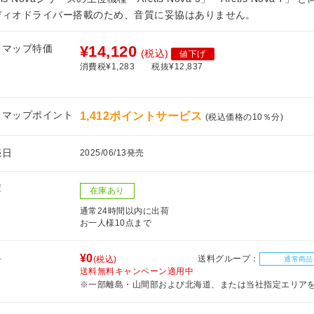
ディオドライバー搭載のため、音質に妥協はありません。
フマップ特価
¥14,120
(税込)
値下げ
消費税¥1,283
税抜¥12,837
フマップポイント
1,412ポイントサービス
(税込価格の10％分)
売日
2025/06/13発売
庫
在庫あり
通常24時間以内に出荷
お一人様10点まで
料
¥0
送料グループ：
(税込)
通常商品
送料無料キャンペーン適用中
※一部離島・山間部および北海道、または当社指定エリア