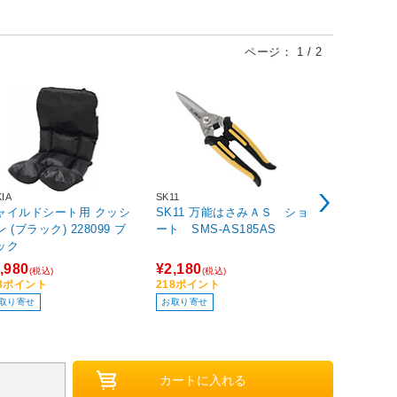
ページ：
1
/
2
KIA
SK11
スターエム
ャイルドシート用 クッシ
SK11 万能はさみＡＳ ショ
Ｆ型ショート
 (ブラック) 228099 ブ
ート SMS-AS185AS
ック
,980
¥2,180
¥728
(税込)
(税込)
(税込)
98ポイント
218ポイント
73ポイント
取り寄せ
お取り寄せ
お取り寄せ