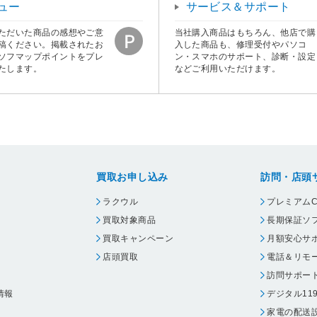
ュー
サービス＆サポート
ただいた商品の感想やご意
当社購入商品はもちろん、他店で購
稿ください。掲載されたお
入した商品も、修理受付やパソコ
ソフマップポイントをプレ
ン・スマホのサポート、診断・設定
たします。
などご利用いただけます。
買取お申し込み
訪問・店頭
ラクウル
プレミアムC
買取対象商品
長期保証ソ
買取キャンペーン
月額安心サ
店頭買取
電話＆リモ
訪問サポー
情報
デジタル11
家電の配送