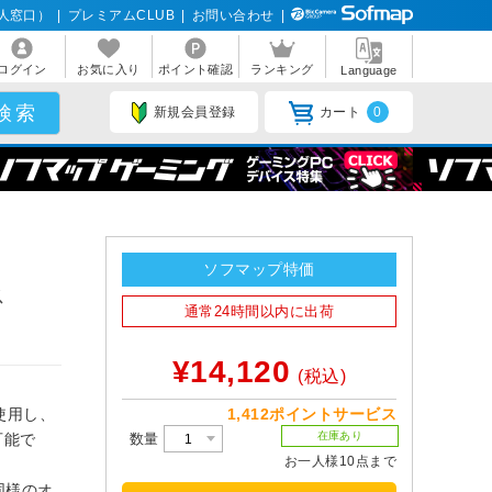
人窓口）
|
プレミアムCLUB
|
お問い合わせ
|
ログイン
お気に入り
ポイント確認
ランキング
Language
新規会員登録
カート
0
ソフマップ特価
ス
通常24時間以内に出荷
］
¥14,120
(税込)
1,412ポイントサービス
使用し、
在庫あり
数量
可能で
お一人様10点まで
 と同様のオ