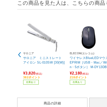
この商品を見た人は、こちらの商品
サロニア
ELECOM(エレコム)
サロニア ミニストレート
ワイヤレスBlueLEDマウ
アイロン SL-010SW [30(W)]
EPRIM［USB・Mac／Wi
n・5ボタン］ M-DY13DB
K ブラック 【864】
¥3,820
¥2,180
(税込)
(税込)
382ポイント
218ポイント
在庫あり
在庫あり
商品の詳細