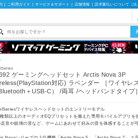
約
|
ご利用ガイド
|
サービス＆サポート
|
店舗情報
|
請求書払いについて（法
ト
lSeries
1692 ゲーミングヘッドセット Arctis Nova 3P
ireless(PlayStation対応) ラベンダー ［ワイヤレ
Bluetooth＋USB-C） /両耳 /ヘッドバンドタイプ
eelSeriesワイヤレスヘッドセットのエントリーモデル
00種類以上のオーディオEQプリセットを備えた専用モバイルアプリを
の足音や銃弾の音など、ゲームにあわせて好みの音を体感することが
。
ctis Novaシリーズの上位機種「Arctis Nova 5」「Arctis Nova 7」