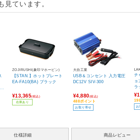
も見ています。
LA
ZOJIRUSHI(象印マホービン)
大自工業
チ
ス
【STAN.】ホットプレート
USB＆コンセント 入力電圧
ョン
EA-FA10(BA) ブラック
DC12V SIV-300
ラ
XB
¥1
¥13,365
¥4,880
(税込)
(税込)
1
488ポイント
在庫あり
お
お取り寄せ
仕様詳細
商品レビュー