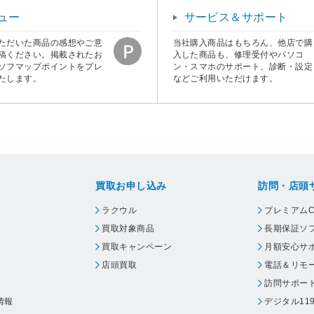
ュー
サービス＆サポート
ただいた商品の感想やご意
当社購入商品はもちろん、他店で購
稿ください。掲載されたお
入した商品も、修理受付やパソコ
ソフマップポイントをプレ
ン・スマホのサポート、診断・設定
たします。
などご利用いただけます。
買取お申し込み
訪問・店頭
ラクウル
プレミアムC
買取対象商品
長期保証ソ
買取キャンペーン
月額安心サ
店頭買取
電話＆リモ
訪問サポー
情報
デジタル11