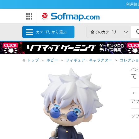
利用規
カテゴリから選ぶ
トップ
＞
ホビー
＞
フィギュア・キャラクター
＞
コレクシ
バン
て
「
ア
ソ