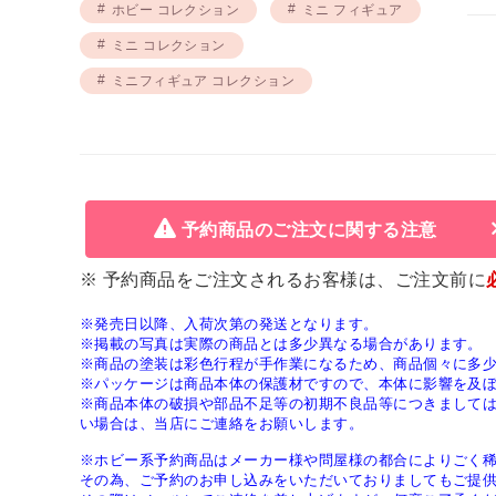
ホビー コレクション
ミニ フィギュア
ミニ コレクション
ミニフィギュア コレクション
予約商品のご注文に関する注意
※ 予約商品をご注文されるお客様は、ご注文前に
※発売日以降、入荷次第の発送となります。
※掲載の写真は実際の商品とは多少異なる場合があります。
※商品の塗装は彩色行程が手作業になるため、商品個々に多
※パッケージは商品本体の保護材ですので、本体に影響を及
※商品本体の破損や部品不足等の初期不良品等につきまして
い場合は、当店にご連絡をお願いします。
※ホビー系予約商品はメーカー様や問屋様の都合によりごく
その為、ご予約のお申し込みをいただいておりましてもご提