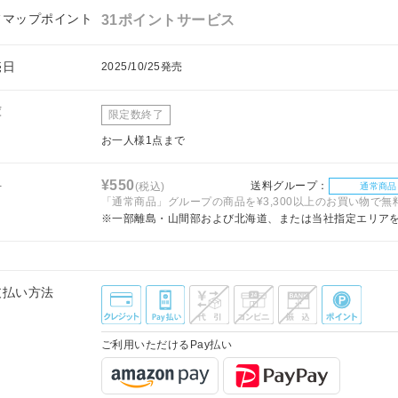
フマップポイント
31ポイントサービス
売日
2025/10/25発売
庫
限定数終了
お一人様1点まで
料
¥550
送料グループ：
(税込)
通常商品
「通常商品」グループの商品を¥3,300以上のお買い物で無
※一部離島・山間部および北海道、または当社指定エリア
支払い方法
ご利用いただけるPay払い