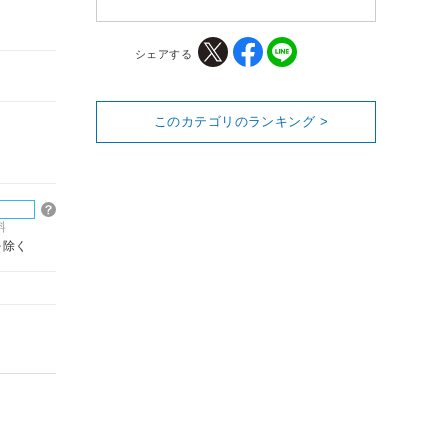
シェアする
このカテゴリのランキング >
料
を除く