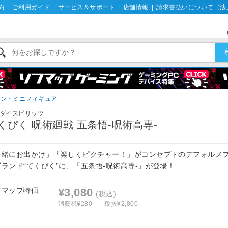
約
|
ご利用ガイド
|
サービス＆サポート
|
店舗情報
|
請求書払いについて（法
ョン・ミニフィギュア
ダイスピリッツ
くぴく 呪術廻戦 五条悟-呪術高専-
一緒にお出かけ」「楽しくピクチャー！」がコンセプトのデフォルメ
ブランド“てくぴく”に、「五条悟-呪術高専-」が登場！
フマップ特価
¥3,080
(税込)
消費税¥280
税抜¥2,800