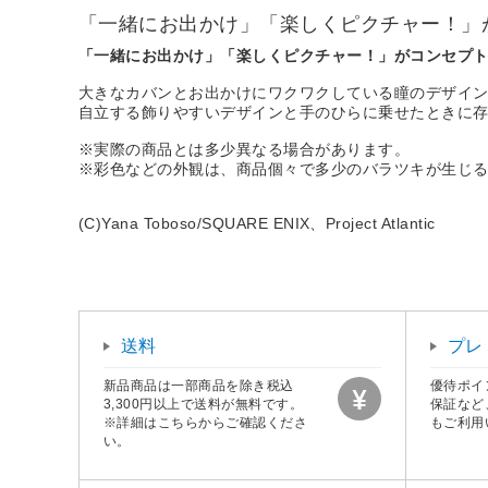
「一緒にお出かけ」「楽しくピクチャー！」が
「一緒にお出かけ」「楽しくピクチャー！」がコンセプト
大きなカバンとお出かけにワクワクしている瞳のデザインが
自立する飾りやすいデザインと手のひらに乗せたときに
※実際の商品とは多少異なる場合があります。
※彩色などの外観は、商品個々で多少のバラツキが生じ
(C)Yana Toboso/SQUARE ENIX、Project Atlantic
送料
プレ
新品商品は一部商品を除き税込
優待ポイ
3,300円以上で送料が無料です。
保証など
※詳細はこちらからご確認くださ
もご利用
い。