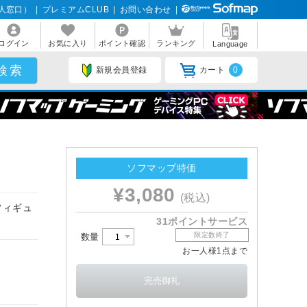
人窓口）
|
プレミアムCLUB
|
お問い合わせ
|
ログイン
お気に入り
ポイント確認
ランキング
Language
新規会員登録
カート
0
ソフマップ特価
¥3,080
(税込)
フィギュ
31ポイントサービス
限定数終了
数量
お一人様1点まで