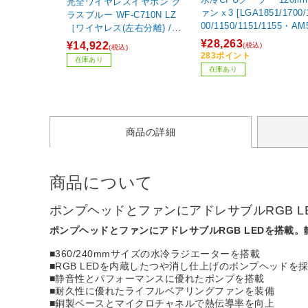
完全ワイヤレスイヤホン グ
ァンｘ3 [LGA1851/1700/
ラスブルー WF-C710N LZ
00/1150/1151/1155・AM
［ワイヤレス(左右分離) /ノ
M4] LIGHT LOOP 360m
イズキャンセリング対応 /Bl
¥28,263
¥14,922
(税込)
(税込)
ブラック BW022
uetooth対応］
283ポイント
在庫あり
在庫あり
商品の詳細
商品について
ポンプヘッドとファンにアドレサブルRGB 
ポンプヘッドとファンにアドレサブルRGB LEDを搭載
■360/240mmサイズの水冷ラジエーターを搭載
■RGB LEDを内蔵したつや消し仕上げのポンプヘッドを
■静音性とパフォーマンスに優れたポンプを搭載
■耐久性に優れたライフルベアリングファンを装備
■銅製ベースとマイクロチャネルで熱伝導率を向上