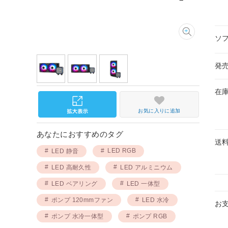
ソ
発
在
お気に入りに追加
あなたにおすすめのタグ
送
LED RGB
LED 静音
LED 高耐久性
LED アルミニウム
LED ベアリング
LED 一体型
ポンプ 120mmファン
LED 水冷
お
ポンプ 水冷一体型
ポンプ RGB