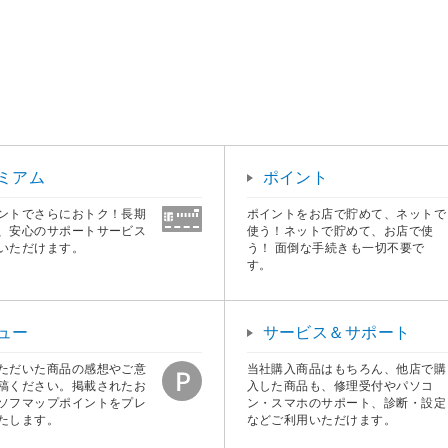
ミアム
ポイント
ントでさらにおトク！長期
ポイントをお店で貯めて、ネットで
、安心のサポートサービス
使う！ネットで貯めて、お店で使
いただけます。
う！ 面倒な手続きも一切不要で
す。
ュー
サービス＆サポート
ただいた商品の感想やご意
当社購入商品はもちろん、他店で購
稿ください。掲載されたお
入した商品も、修理受付やパソコ
ソフマップポイントをプレ
ン・スマホのサポート、診断・設定
たします。
などご利用いただけます。