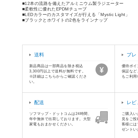
■12本の流路を備えたアルミニウム製ラジエーター
■柔軟性に優れたEPDMチューブ
■LEDカラーのカスタマイズが行える「Mystic Light」
■ブラックとホワイトの2色をラインナップ
送料
プレ
新品商品は一部商品を除き税込
優待ポイ
3,300円以上で送料が無料です。
保証など
※詳細はこちらからご確認くださ
もご利用
い。
配送
レビ
ソフマップ・ドットコムは24時間、
ご購入い
年中無休で出荷しております。大型
見をご投
家電もおまかせください。
客様には
ゼントい