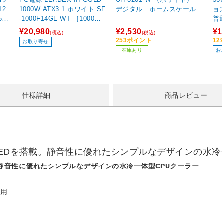
12
1000W ATX3.1 ホワイト SF
デジタル ホームスケール
ョ
5/A
-1000F14GE WT ［1000W /
普
m
ATX /Cybenetics Platinum /
ー
¥20,980
¥2,530
¥1
(税込)
(税込)
80PLUS Gold］
ン
253ポイント
1
お取り寄せ
5
在庫あり
お
ク
仕様詳細
商品レビュー
LEDを搭載。静音性に優れたシンプルなデザインの水冷
。静音性に優れたシンプルなデザインの水冷一体型CPUクーラー
採用