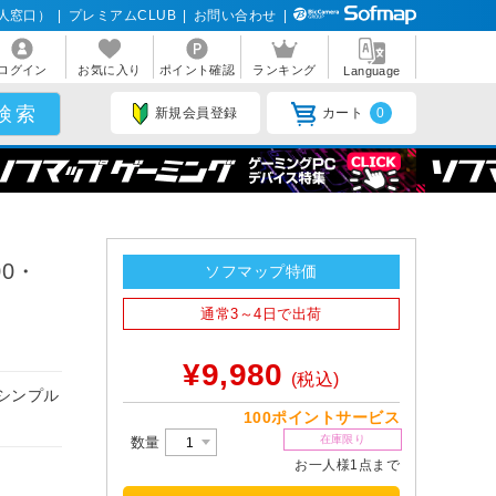
人窓口）
|
プレミアムCLUB
|
お問い合わせ
|
ログイン
お気に入り
ポイント確認
ランキング
Language
新規会員登録
カート
0
00・
ソフマップ特価
通常3～4日で出荷
¥9,980
(税込)
シンプル
100ポイントサービス
在庫限り
数量
お一人様1点まで