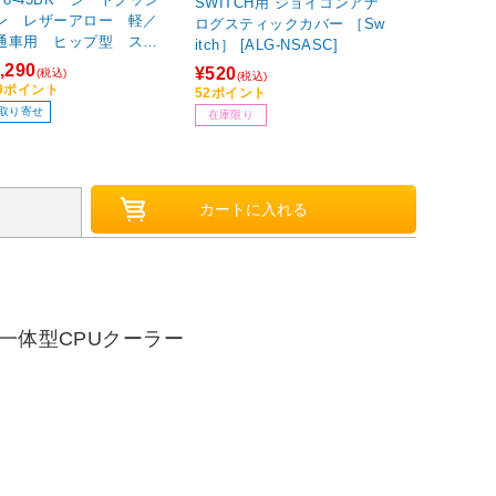
SWITCH用 ジョイコンアナ
〔Win版〕 
ン レザーアロー 軽／
ログスティックカバー ［Sw
3D麻雀 ［爆
通車用 ヒップ型 スカ
itch］ [ALG-NSASC]
ズ ベストセ
ト型ストッパー付き パ
【864】
,290
¥520
¥1,380
(税込)
(税込)
(税込
チングレザー サイズ：4
29ポイント
52ポイント
69ポイント
×45×2cm カラー：ブラッ
取り寄せ
在庫限り
在庫限り
一体型CPUクーラー