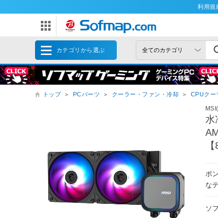
利用規
カテゴリから選ぶ
トップ
＞
PCパーツ
＞
クーラー・ファン・冷却
＞
CPUクー
MS
水
AM
【
ポ
な
ソ