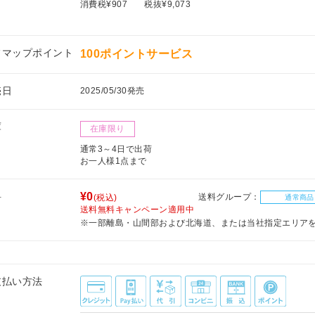
消費税¥907
税抜¥9,073
フマップポイント
100ポイントサービス
売日
2025/05/30発売
庫
在庫限り
通常3～4日で出荷
お一人様1点まで
料
¥0
送料グループ：
(税込)
通常商品
送料無料キャンペーン適用中
※一部離島・山間部および北海道、または当社指定エリア
支払い方法