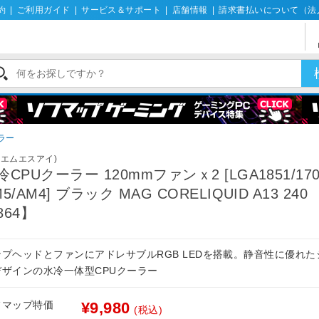
約
|
ご利用ガイド
|
サービス＆サポート
|
店舗情報
|
請求書払いについて（法
ラー
I(エムエスアイ)
冷CPUクーラー 120mmファンｘ2 [LGA1851/17
5/AM4] ブラック MAG CORELIQUID A13 240
864】
ンプヘッドとファンにアドレサブルRGB LEDを搭載。静音性に優れた
デザインの水冷一体型CPUクーラー
フマップ特価
¥9,980
(税込)