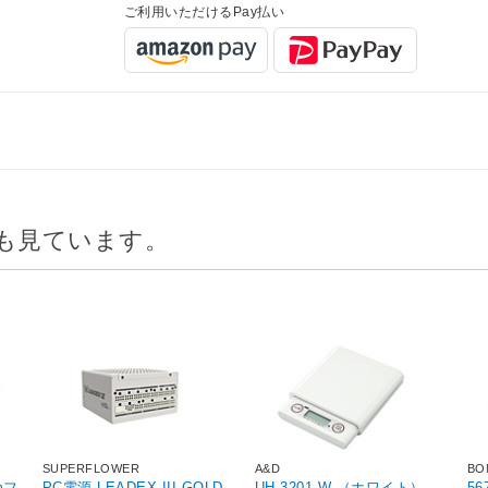
ご利用いただけるPay払い
も見ています。
SUPERFLOWER
A&D
BO
mフ
PC電源 LEADEX III GOLD
UH-3201-W （ホワイト）
5