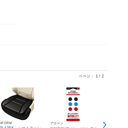
ページ：
1
/
2
NFORM
アローン
アンバランス
678-43BK シートクッシ