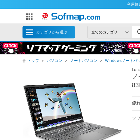
利用規
カテゴリから選ぶ
トップ
＞
パソコン
＞
ノートパソコン
＞
Windowsノートパ
Le
ノ
83
優
ソ