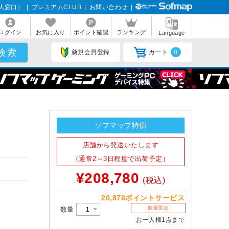
人窓口）
|
プレミアムCLUB
|
お問い合わせ
|
ログイン
お気に入り
ポイント確認
ランキング
Language
新規会員登録
カート
0
ー
ソフマップ特価
店舗から発送いたします
（通常2～3日程度で出荷予定）
¥208,780
(税込)
20,878ポイントサービス
数量限定
数量
お一人様1点まで