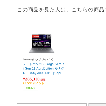
この商品を見た人は、こちらの商品
Lenovo(レノボジャパン)
ノートパソコン Yoga Slim 7
i Gen 11 AuraEdition ルナグ
レー 83QM0051JP ［Copilo
t+ PC /14.0型 /Windows11
¥285,330
(税込)
Home /intel Core Ultra 7 /メ
28,533ポイント
モリ：16GB /SSD：512GB
在庫あり
/日本語版キーボード /2026
年6月モデル］