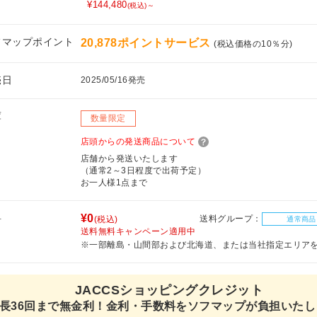
¥144,480
(税込)～
フマップポイント
20,878ポイントサービス
(税込価格の10％分)
売日
2025/05/16発売
庫
数量限定
店頭からの発送商品について
店舗から発送いたします
（通常2～3日程度で出荷予定）
お一人様1点まで
料
¥0
送料グループ：
(税込)
通常商品
送料無料キャンペーン適用中
※一部離島・山間部および北海道、または当社指定エリア
JACCSショッピングクレジット
長36回まで無金利！金利・手数料をソフマップが負担いたし