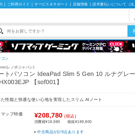
約
|
ご利用ガイド
|
サービス＆サポート
|
店舗情報
|
請求書払いについて（法
ソコン
novo(レノボジャパン)
ートパソコン IdeaPad Slim 5 Gen 10 ルナグレ
HX003EJP 【sof001】
れた性能と快適な使い心地を実現したスリム AIノート
フマップ特価
¥208,780
(税込)
消費税¥18,980
税抜¥189,800
中古商品が計8点あります