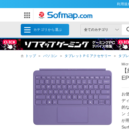
利用規
カテゴリから選ぶ
トップ
＞
パソコン
＞
タブレットＰＣアクセサリー
＞
タブレ
Mic
【
EP
お使
ディ
的
ン
が
Su