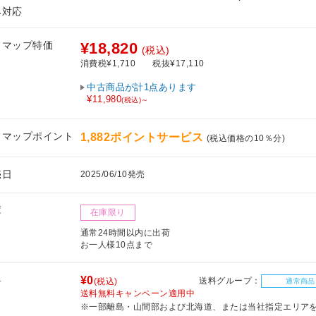
み対応
フマップ特価
¥18,820
(税込)
消費税¥1,710
税抜¥17,110
中古商品が計1点あります
¥11,980
(税込)～
フマップポイント
1,882ポイントサービス
(税込価格の10％分)
売日
2025/06/10発売
庫
在庫限り
通常24時間以内に出荷
お一人様10点まで
料
¥0
送料グループ：
(税込)
通常商品
送料無料キャンペーン適用中
※一部離島・山間部および北海道、または当社指定エリア