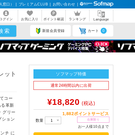
人窓口）
|
プレミアムCLUB
|
お問い合わせ
|
ログイン
お気に入り
ポイント確認
ランキング
Language
新規会員登録
カート
0
オレット
ソフマップ特価
通常24時間以内に出荷
せてコー
¥18,820
(税込)
のある革新
 グリー
1,882ポイントサービス
プション
在庫限り
数量
お一人様10点まで
 インチ に