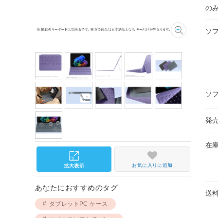
の
ソ
ソ
発
在
お気に入りに追加
あなたにおすすめのタグ
送
タブレットPC ケース