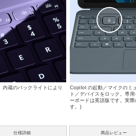
、内蔵のバックライトにより
Copilot の起動／マイクのミ
ト／デバイスをロック。専用
ーボードは英語版です。実際
す。)
仕様詳細
商品レビュー