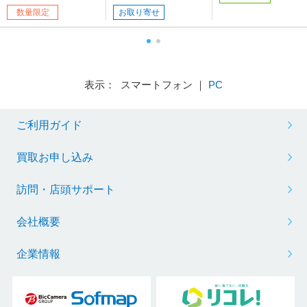
me /Snapdragon X2 Eli
s11 Home /AMD Ryz
数量限定
お取り寄せ
te /メモリ：16GB /SS
n AI 9 /メモリ：32GB
D：1TB /M365 (24か
/SSD：1TB /日本語版
月) or Office 選択可能
キーボード］ 【864
/2026年6月］
表示： スマートフォン ｜
PC
ご利用ガイド
買取お申し込み
訪問・店頭サポート
会社概要
企業情報