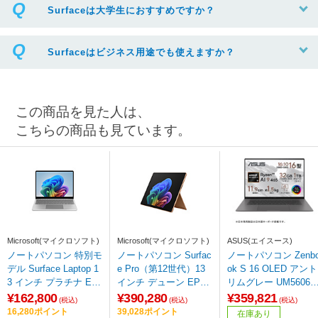
Surfaceは大学生におすすめですか？
Surfaceはビジネス用途でも使えますか？
この商品を見た人は、
こちらの商品も見ています。
Microsoft(マイクロソフト)
Microsoft(マイクロソフト)
ASUS(エイスース)
ノートパソコン 特別モ
ノートパソコン Surfac
ノートパソコン Zenb
デル Surface Laptop 1
e Pro（第12世代）13
ok S 16 OLED アント
3 インチ プラチナ EP
インチ デューン EP2-
リムグレー UM5606G
2-31880 【sof001】
65036 ［Copilot+ PC /
A-TAI9321GR ［Copil
¥162,800
¥390,280
¥359,821
(税込)
(税込)
(税込)
13.0型 /Windows11 Ho
t+ PC /16.0型 /Windo
16,280ポイント
39,028ポイント
在庫あり