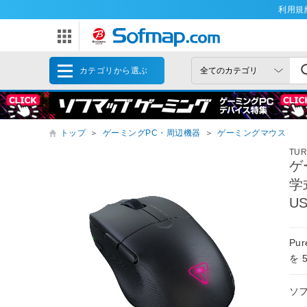
利用規
カテゴリから選ぶ
トップ
＞
ゲーミングPC・周辺機器
＞
ゲーミングマウス
TUR
ゲ
学
U
Pu
を 
ソ