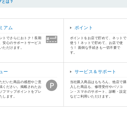
プとは？
ミアム
ポイント
ントでさらにおトク！長期
ポイントをお店で貯めて、ネットで
、安心のサポートサービス
使う！ネットで貯めて、お店で使
いただけます。
う！ 面倒な手続きも一切不要で
す。
ュー
サービス＆サポート
ただいた商品の感想やご意
当社購入商品はもちろん、他店で購
稿ください。掲載されたお
入した商品も、修理受付やパソコ
ソフマップポイントをプレ
ン・スマホのサポート、診断・設定
たします。
などご利用いただけます。