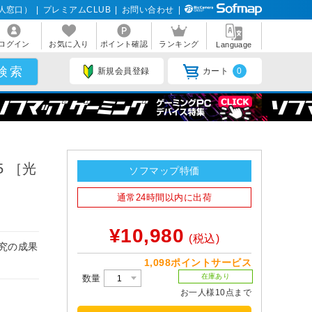
人窓口）
|
プレミアムCLUB
|
お問い合わせ
|
ログイン
お気に入り
ポイント確認
ランキング
Language
新規会員登録
カート
0
5 ［光
ソフマップ特価
・
通常24時間以内に出荷
¥10,980
(税込)
研究の成果
1,098ポイントサービス
在庫あり
数量
お一人様10点まで