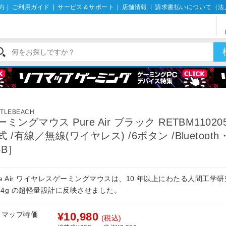
約
|
ご利用ガイド
|
サービス＆サポート
|
店舗情報
|
請求書払いについて（法
TLEBEACH
ーミングマウス Pure Air ブラック RETBM11020
式 /有線／無線(ワイヤレス) /6ボタン /Bluetooth
SB］
re Air ワイヤレスゲーミングマウスは、10 年以上にわたる人間工学
54g の超軽量設計に反映させました。
フマップ特価
¥10,980
(税込)