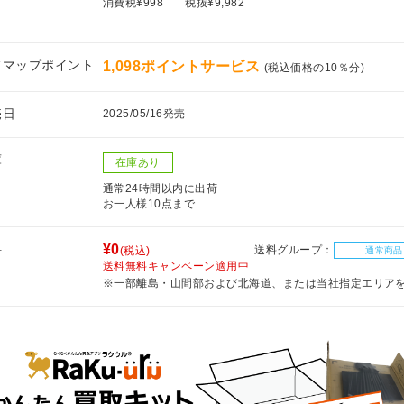
消費税¥998
税抜¥9,982
フマップポイント
1,098ポイントサービス
(税込価格の10％分)
売日
2025/05/16発売
庫
在庫あり
通常24時間以内に出荷
お一人様10点まで
料
¥0
送料グループ：
(税込)
通常商品
送料無料キャンペーン適用中
※一部離島・山間部および北海道、または当社指定エリア