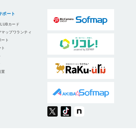
サポート
LUBカード
フマップワランティ
ポート
ート
ト
9
設置