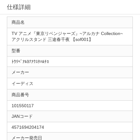
仕様詳細
商品名
TV アニメ『東京リベンジャーズ』~アルカナ Collection~
アクリルスタンド 三途春千夜 【sof001】
型番
ﾄｳﾘﾍﾞｱﾙｶﾅｱｸｽﾀﾊﾙﾁﾖ
メーカー
イーディス
商品番号
101550117
JANコード
4571694204174
メーカー発売日