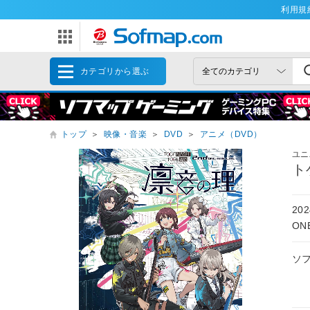
利用規
カテゴリから選ぶ
トップ
＞
映像・音楽
＞
DVD
＞
アニメ（DVD）
ユニ
ト
20
ON
ソ