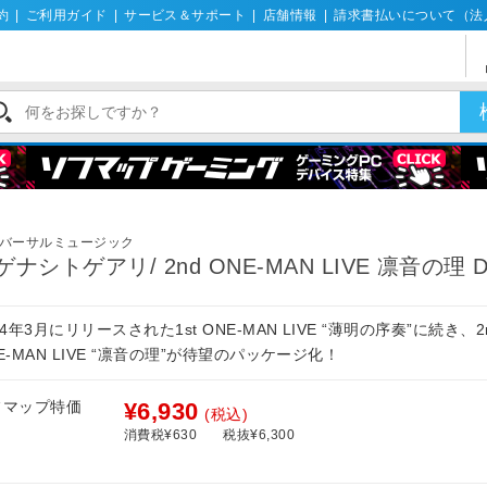
約
|
ご利用ガイド
|
サービス＆サポート
|
店舗情報
|
請求書払いについて（法
バーサルミュージック
ゲナシトゲアリ/ 2nd ONE-MAN LIVE 凛音の理 
24年3月にリリースされた1st ONE-MAN LIVE “薄明の序奏”に続き、2
E-MAN LIVE “凛音の理”が待望のパッケージ化！
フマップ特価
¥6,930
(税込)
消費税¥630
税抜¥6,300