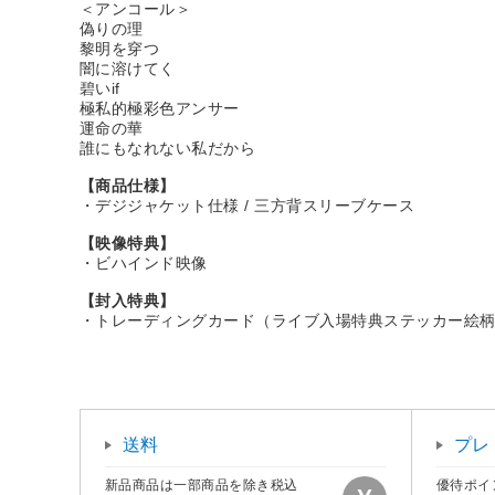
＜アンコール＞
偽りの理
黎明を穿つ
闇に溶けてく
碧いif
極私的極彩色アンサー
運命の華
誰にもなれない私だから
【商品仕様】
・デジジャケット仕様 / 三方背スリーブケース
【映像特典】
・ビハインド映像
【封入特典】
・トレーディングカード（ライブ入場特典ステッカー絵柄
送料
プレ
新品商品は一部商品を除き税込
優待ポイ