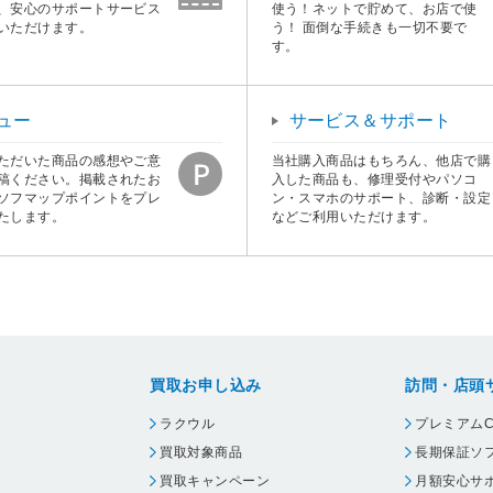
、安心のサポートサービス
使う！ネットで貯めて、お店で使
いただけます。
う！ 面倒な手続きも一切不要で
す。
ュー
サービス＆サポート
ただいた商品の感想やご意
当社購入商品はもちろん、他店で購
稿ください。掲載されたお
入した商品も、修理受付やパソコ
ソフマップポイントをプレ
ン・スマホのサポート、診断・設定
たします。
などご利用いただけます。
買取お申し込み
訪問・店頭
ラクウル
プレミアムC
買取対象商品
長期保証ソ
買取キャンペーン
月額安心サ