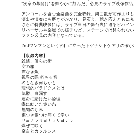
“次章の幕開け”を鮮やかに刻んだ、必見のライブ映像作品
アンコールを含む全楽曲を完全収録。楽曲数が前作より
演出や演奏にも磨きがかかり、見応え、聴き応えともに
さらに特典映像には、ライブ当日の舞台裏に迫るビハイ
リハーサルや楽屋での様子など、ステージでは見られな
ファン必見の内容となっている。
2ndワンマンという節目に立ったトゲナシトゲアリの確
【収録内容】
雑踏、僕らの街
空の箱
声なき魚
視界の隅 朽ちる音
名もなき何もかも
理想的パラドクスとは
気鬱、白濁す
運命に賭けたい論理
蝶に結いた赤い糸
無知のち私
傷つき傷つけ痛くて辛い
サヨナラサヨナラサヨナラ
爆ぜて咲く
空白とカタルシス