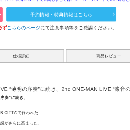
予約情報・特典情報はこちら
必ず
こちらのページ
にて注意事項等をご確認ください。
仕様詳細
商品レビュー
LIVE “薄明の序奏”に続き、2nd ONE-MAN LIVE 
明の序奏”に続き、
！
CITTA’で行われた
在感がさらに高まった、
。