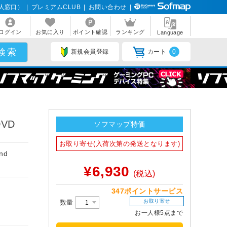
人窓口）
|
プレミアムCLUB
|
お問い合わせ
|
ログイン
お気に入り
ポイント確認
ランキング
Language
新規会員登録
カート
0
DVD
ソフマップ特価
お取り寄せ(入荷次第の発送となります)
nd
¥6,930
(税込)
347ポイントサービス
お取り寄せ
数量
お一人様5点まで