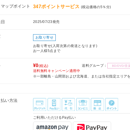
フマップポイント
347ポイントサービス
(税込価格の5％分)
売日
2025/07/23発売
庫
お取り寄せ
お取り寄せ(入荷次第の発送となります)
お一人様5点まで
料
¥0
送料グループ：
(税込)
BD/DVD/音
送料無料キャンペーン適用中
※一部離島・山間部および北海道、または当社指定エリア
支払い方法
ご利用いただけるPay払い