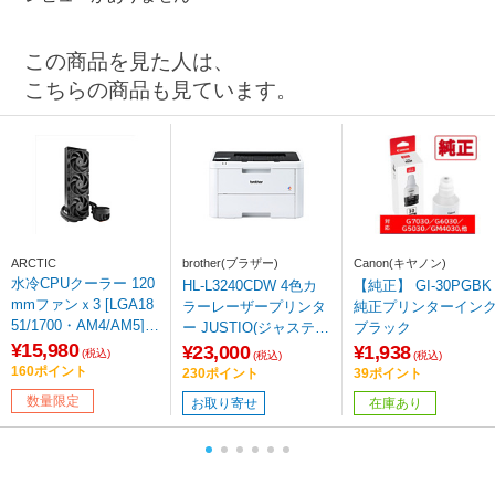
この商品を見た人は、
こちらの商品も見ています。
ARCTIC
brother(ブラザー)
Canon(キヤノン)
水冷CPUクーラー 120
HL-L3240CDW 4色カ
【純正】 GI-30PGBK
mmファンｘ3 [LGA18
ラーレーザープリンタ
純正プリンターイン
51/1700・AM4/AM5] L
ー JUSTIO(ジャスティ
ブラック
iquid Freezer III Pro 36
¥15,980
オ) ［はがき～A4］
¥23,000
¥1,938
(税込)
(税込)
(税込)
0 ブラック ACFRE001
160ポイント
230ポイント
39ポイント
80A 【sof001】
数量限定
お取り寄せ
在庫あり