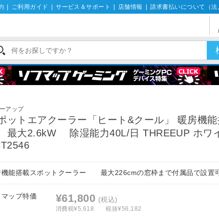
約
|
ご利用ガイド
|
サービス＆サポート
|
店舗情報
|
請求書払いについて（法
扇
ーアップ
ポットエアクーラー「ヒート&クール」 暖房機能
 最大2.6kW 除湿能力40L/日 THREEUP ホワ
T2546
房機能搭載スポットクーラー 最大226cmの窓枠まで付属品で設置
フマップ特価
¥61,800
(税込)
消費税¥5,618
税抜¥56,182