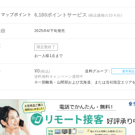
フマップポイント
6,180ポイントサービス
(税込価格の10％分)
売日
2025/04/下旬発売
庫
限定数終了
お一人様1点まで
料
¥0
送料グループ：
(税込)
通常商品
送料無料キャンペーン適用中
※一部離島・山間部および北海道、または当社指定エリア