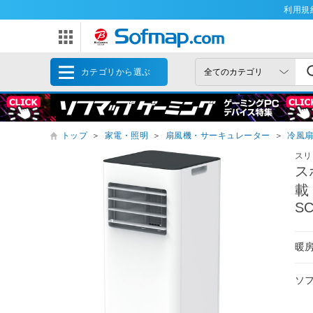
利用規
カテゴリから選ぶ
トップ
＞
家電・照明
＞
扇風機・サーキュレーター
＞
冷風
スリ
ス
載
SC
暖
ソ