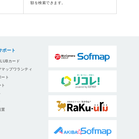
額を検索できます。
サポート
LUBカード
フマップワランティ
ポート
ート
ト
9
設置