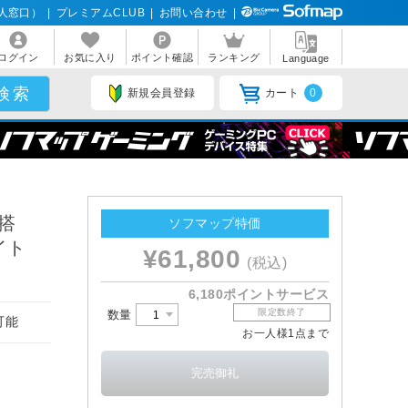
人窓口）
|
プレミアムCLUB
|
お問い合わせ
|
ログイン
お気に入り
ポイント確認
ランキング
Language
新規会員登録
カート
0
搭
ソフマップ特価
イト
¥61,800
(税込)
6,180ポイントサービス
限定数終了
数量
可能
お一人様1点まで