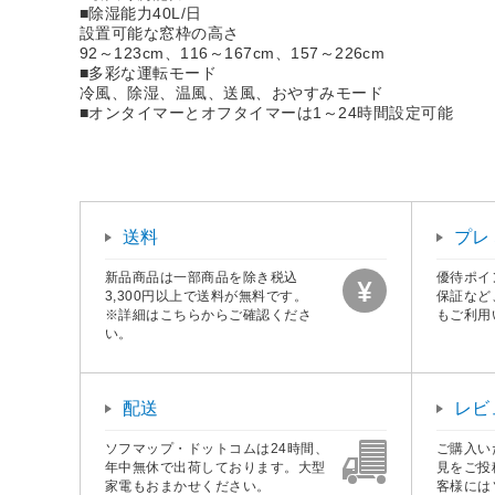
■除湿能力40L/日
設置可能な窓枠の高さ
92～123cm、116～167cm、157～226cm
■多彩な運転モード
冷風、除湿、温風、送風、おやすみモード
■オンタイマーとオフタイマーは1～24時間設定可能
送料
プレ
新品商品は一部商品を除き税込
優待ポイ
3,300円以上で送料が無料です。
保証など
※詳細はこちらからご確認くださ
もご利用
い。
配送
レビ
ソフマップ・ドットコムは24時間、
ご購入い
年中無休で出荷しております。大型
見をご投
家電もおまかせください。
客様には