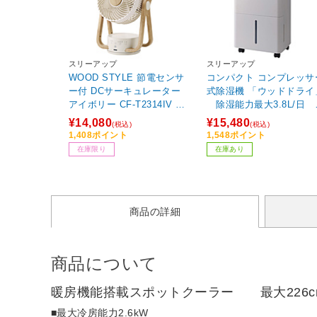
スリーアップ
スリーアップ
WOOD STYLE 節電センサ
コンパクト コンプレッサ
ー付 DCサーキュレーター
式除湿機 「ウッドドライ
アイボリー CF-T2314IV ［D
除湿能力最大3.8L/日 
Cモーター搭載 /リモコン付
大10畳対応 手動ルーバー調
¥14,080
¥15,480
(税込)
(税込)
き］
整0～90° 連続排水可能（排
1,408ポイント
1,548ポイント
水ホース付属) THREEUP
在庫限り
在庫あり
レージュ DHT2630
商品の詳細
商品について
暖房機能搭載スポットクーラー 最大226
■最大冷房能力2.6kW