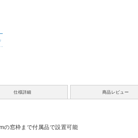
ー
」
最
 グ
仕様詳細
商品レビュー
cmの窓枠まで付属品で設置可能