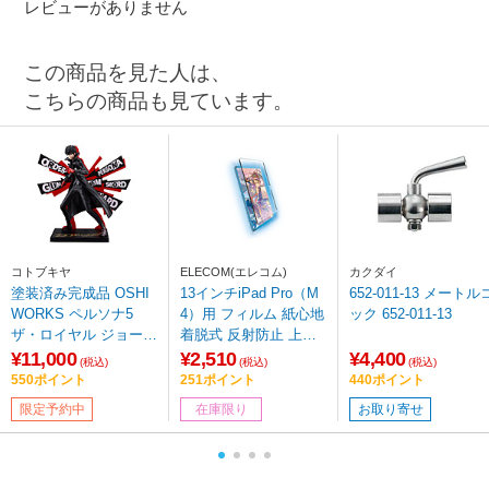
レビューがありません
この商品を見た人は、
こちらの商品も見ています。
コトブキヤ
ELECOM(エレコム)
カクダイ
塗装済み完成品 OSHI
13インチiPad Pro（M
652-011-13 メートル
WORKS ペルソナ5
4）用 フィルム 紙心地
ック 652-011-13
ザ・ロイヤル ジョーカ
着脱式 反射防止 上質
ー
紙タイプ TB-A24PLFL
¥11,000
¥2,510
¥4,400
(税込)
(税込)
(税込)
NSPL 【864】
550ポイント
251ポイント
440ポイント
限定予約中
在庫限り
お取り寄せ