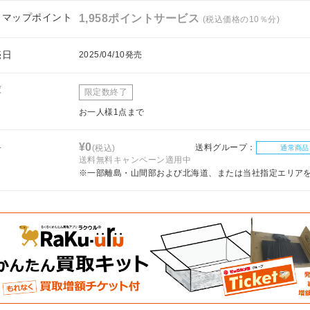
フマップポイント
1,958ポイントサービス
(税込価格の10％分)
売日
2025/04/10発売
庫
限定数終了
お一人様1点まで
料
¥0
送料グループ：
(税込)
通常商品
送料無料キャンペーン適用中
※一部離島・山間部および北海道、または当社指定エリア