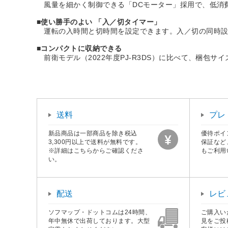
風量を細かく制御できる「DCモーター」採用で、低消
■
使い勝手のよい 「入／切タイマー」
運転の入時間と切時間を設定できます。入／切の同時設
■
コンパクトに収納できる
前衛モデル（2022年度PJ-R3DS）に比べて、梱包
送料
プレ
新品商品は一部商品を除き税込
優待ポイ
3,300円以上で送料が無料です。
保証など
※詳細はこちらからご確認くださ
もご利用
い。
配送
レビ
ソフマップ・ドットコムは24時間、
ご購入い
年中無休で出荷しております。大型
見をご投