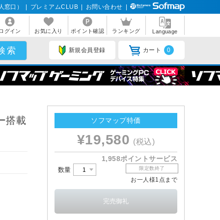
人窓口）
|
プレミアムCLUB
|
お問い合わせ
|
ログイン
お気に入り
ポイント確認
ランキング
Language
新規会員登録
カート
0
ター搭載
ソフマップ特価
¥19,580
(税込)
1,958ポイントサービス
限定数終了
数量
お一人様1点まで