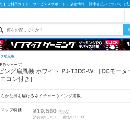
約
|
ご利用ガイド
|
サービス＆サポート
|
店舗情報
|
請求書払いについて（法
ング扇風機
ARP(シャープ)
ビング扇風機 ホワイト PJ-T3DS-W ［DCモー
リモコン付き］
めらかな風を届けるネイチャーウイング搭載。
フマップ特価
¥19,580
(税込)
消費税¥1,780
税抜¥17,800