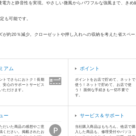
費電力と静音性を実現。やさしい微風からパワフルな強風まで、きめ
定も可能です。
サイズが約20％減少。クローゼットや押し入れへの収納を考えた省スペ
ミアム
ポイント
ントでさらにおトク！長期
ポイントをお店で貯めて、ネットで
、安心のサポートサービス
使う！ネットで貯めて、お店で使
いただけます。
う！ 面倒な手続きも一切不要で
す。
ュー
サービス＆サポート
ただいた商品の感想やご意
当社購入商品はもちろん、他店で購
稿ください。掲載されたお
入した商品も、修理受付やパソコ