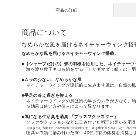
商品の詳細
商品について
なめらかな風を届けるネイチャーウイング搭
なめらかな風を届けるネイチャーウイング搭載。
■
【シャープだけの】蝶の羽根を応用した、ネイチャーウ
海を渡り数千キロも旅をする「アサギマダラ蝶」の、羽
■
ムラの少ない、なめらかな風
ネイチャーウイングが連続的に生み出す風は、自然の風
■
手足の冷え過ぎを抑える
ネイチャーウイングの風は風の早さのムラが少なく、均
※効果は使い方や個人によって異なります。
■
気になる生活臭を消臭 「プラズマクラスター」
・ソファやクッションなどに染み付いた料理の臭いを消
※吹き出し方向約50cmの位置での効果です。吹き出す風が当たらない部分
・寝具や衣類に染み付いた30～40代特有の体臭を消臭し