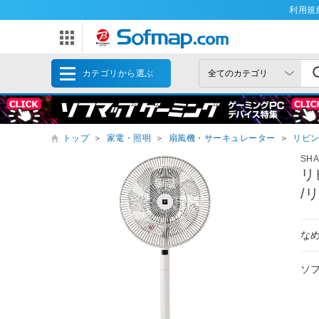
利用規
カテゴリから選ぶ
トップ
＞
家電・照明
＞
扇風機・サーキュレーター
＞
リビ
SH
リ
/
な
ソ