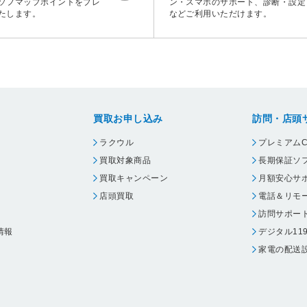
ソフマップポイントをプレ
ン・スマホのサポート、診断・設定
たします。
などご利用いただけます。
買取お申し込み
訪問・店頭
ラクウル
プレミアムC
買取対象商品
長期保証ソ
買取キャンペーン
月額安心サ
店頭買取
電話＆リモ
訪問サポー
情報
デジタル11
家電の配送