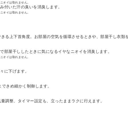
のニオイは取れません。
染み付いた汗の臭いを消臭します。
のニオイは取れません。
定できる上下首角度。お部屋の空気を循環させるときや、部屋干し衣類
で部屋干ししたときに気になるイヤなニオイを消臭します。
のニオイは取れません。
々に下げます。
まできめ細かく制御します。
や風量調整、タイマー設定も、立ったままラクに行えます。