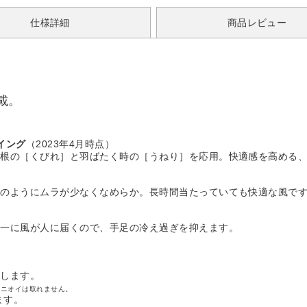
仕様詳細
商品レビュー
載。
イング
（2023年4月時点）
根の［くびれ］と羽ばたく時の［うねり］を応用。快適感を高める、
のようにムラが少なくなめらか。長時間当たっていても快適な風で
一に風が人に届くので、手足の冷え過ぎを抑えます。
臭します。
のニオイは取れません。
ます。