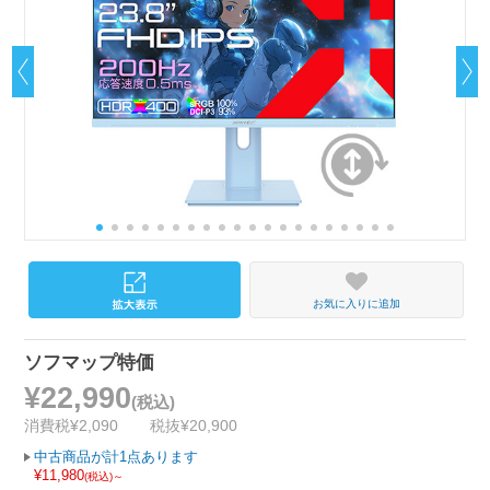
お気に入りに追加
ソフマップ特価
¥22,990
(税込)
消費税¥2,090
税抜¥20,900
中古商品が計1点あります
¥11,980
(税込)～