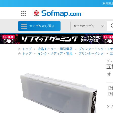
利用規
カテゴリから選ぶ
トップ
＞
液晶モニター・周辺機器
＞
プリンターインク・ト
トップ
＞
インク・メディア・電池
＞
プリンターインク
＞
プレ
互
ォ
【対
【対
ソ