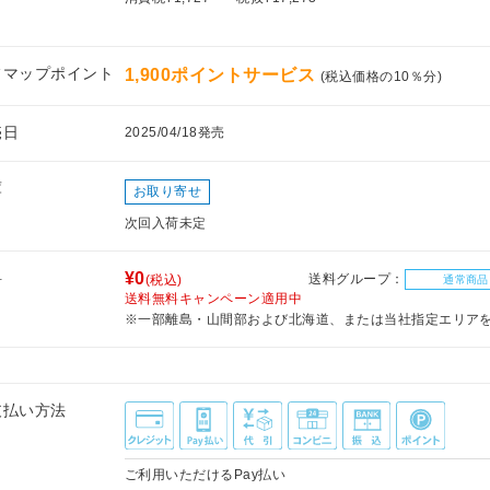
フマップポイント
1,900ポイントサービス
(税込価格の10％分)
売日
2025/04/18発売
庫
お取り寄せ
次回入荷未定
料
¥0
送料グループ：
(税込)
通常商品
送料無料キャンペーン適用中
※一部離島・山間部および北海道、または当社指定エリア
支払い方法
ご利用いただけるPay払い