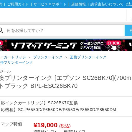
約
|
ご利用ガイド
|
サービス＆サポート
|
店舗情報
|
請求書払いについて（法
ナーカートリッジ
＞
プリンターインク
＞
互換プリンターインク
互換プリンターインク
ジール
換プリンターインク [エプソン SC26BK70](700ml
トブラック BPL-ESC26BK70
応インクカートリッジ】SC26BK70互換
応機種】SC-P6550D/P6550DE/P6550E/P8550D/P8550DM
フマップ特価
¥19,000
(税込)
消費税¥1,727
税抜¥17,273