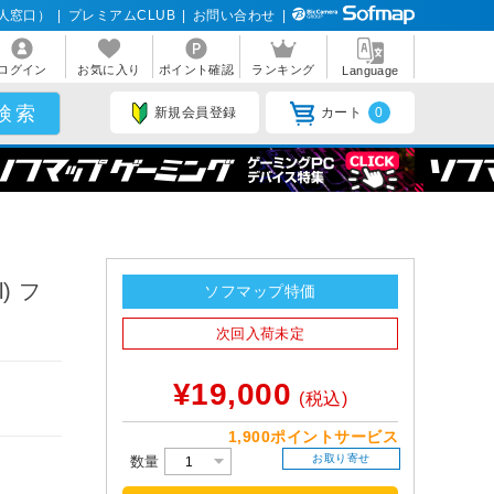
人窓口）
|
プレミアムCLUB
|
お問い合わせ
|
ログイン
お気に入り
ポイント確認
ランキング
Language
新規会員登録
カート
0
) フ
ソフマップ特価
次回入荷未定
¥19,000
(税込)
1,900ポイントサービス
お取り寄せ
数量