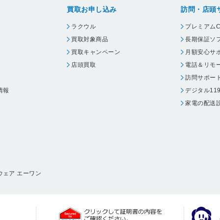
買取お申し込み
訪問・店頭
ラクウル
プレミアムC
買取対象商品
長期保証ソ
買取キャンペーン
月額安心サ
店頭買取
電話＆リモ
訪問サポー
情報
デジタル11
家電の配送
ウェア エーワン