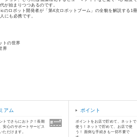
時代が始まりつつあるのです。
nicのロボット開発者が「第4次ロボットブーム」の全貌を解説する1
る人にも必携です。
ットの世界
世界
ミアム
ポイント
ントでさらにおトク！長期
ポイントをお店で貯めて、ネットで
、安心のサポートサービス
使う！ネットで貯めて、お店で使
いただけます。
う！ 面倒な手続きも一切不要で
す。