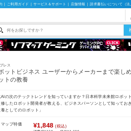
約
|
ご利用ガイド
|
サービス＆サポート
|
店舗情報
|
請求書払いについて（法
プレス
ボットビジネス ユーザーからメーカーまで楽し
ットの教養
成AIの次のテックトレンドを知っていますか？日本科学未来館ロボッ
監修したロボット開発者が教える、ビジネスパーソンとして知ってお
教養としてのロボット」
フマップ特価
¥1,848
(税込)