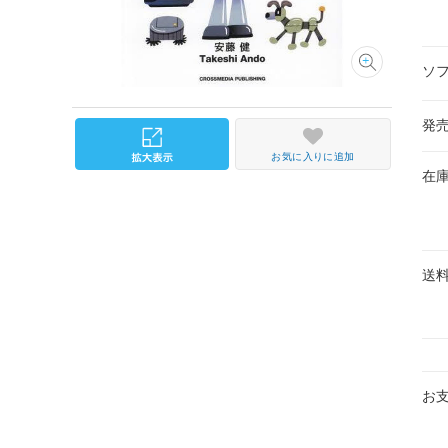
ソ
発
お気に入りに追加
在
送
お