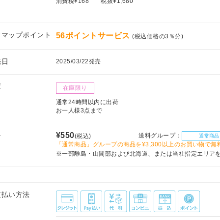
消費税¥168
税抜¥1,680
フマップポイント
56ポイントサービス
(税込価格の3％分)
売日
2025/03/22発売
庫
在庫限り
通常24時間以内に出荷
お一人様3点まで
料
¥550
送料グループ：
(税込)
通常商品
「通常商品」グループの商品を¥3,300以上のお買い物で無
※一部離島・山間部および北海道、または当社指定エリア
支払い方法