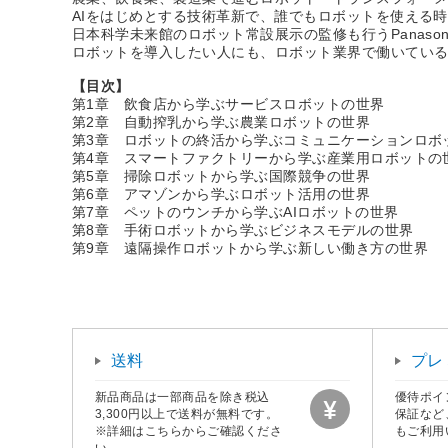
AIをはじめとする技術革新で、誰でもロボットを使える
日本科学未来館のロボット常設展示の監修も行うPanaso
ロボットを導入したい人にも、ロボット業界で働いてい
【目次】
第1章 飲食店から学ぶサービスロボットの世界
第2章 自動搾乳から学ぶ農業ロボットの世界
第3章 ロボットの終活から学ぶコミュニケーションロボ
第4章 スマートファクトリーから学ぶ産業用ロボットの
第5章 掃除ロボットから学ぶ国際競争の世界
第6章 アマゾンから学ぶロボット活用の世界
第7章 ペットのウンチから学ぶAIロボットの世界
第8章 手術ロボットから学ぶビジネスモデルの世界
第9章 遠隔操作ロボットから学ぶ新しい働き方の世界
送料
プレ
新品商品は一部商品を除き税込
優待ポイ
3,300円以上で送料が無料です。
保証など
※詳細はこちらからご確認くださ
もご利用
い。