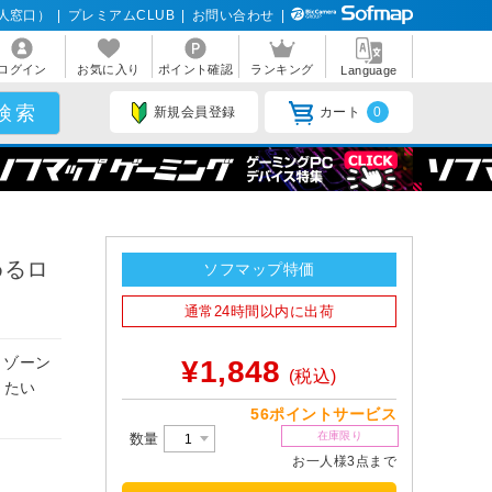
人窓口）
|
プレミアムCLUB
|
お問い合わせ
|
ログイン
お気に入り
ポイント確認
ランキング
Language
新規会員登録
カート
0
めるロ
ソフマップ特価
通常24時間以内に出荷
トゾーン
¥1,848
(税込)
きたい
56ポイントサービス
在庫限り
数量
お一人様3点まで