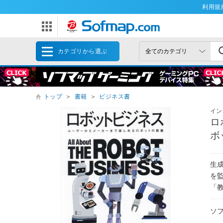
利用規
カテゴリから選ぶ
トップ
＞
書籍
＞
ビジネス書
イン
ロ
ボ
生
を
「
ソ