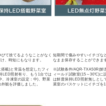
伸びて捨てるようなことがなく
短期間で傷みやすいイチゴな
省け、時短にもなります。
なまま保存することができま
室に搭載)と常温を想定したフィ
※試験条件/AQR-TXA50R
保持LED照射有り、もう1台では
ィールド試験室(15～30℃)
中、冷凍室の設定：中)、野菜
は鮮度保持LED照射無しとし
の外観を評価しました。
菜室のバスケットにイチゴを