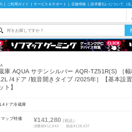
約
|
ご利用ガイド
|
サービス＆サポート
|
店舗情報
|
請求書払いについて（法
UA
蔵庫 AQUA サテンシルバー AQR-TZ51R(S) ［幅
512L /4ドア /観音開きタイプ /2025年］【基本設
ット】
2L4ドア冷蔵庫
フマップ特価
¥141,280
(税込)
消費税¥12,843
税抜¥128,437