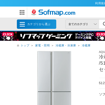
利用規
カテゴリから選ぶ
トップ
＞
家電・照明
＞
冷蔵庫・冷凍庫
＞
冷蔵庫
AQ
冷
/
セ
51
ソ