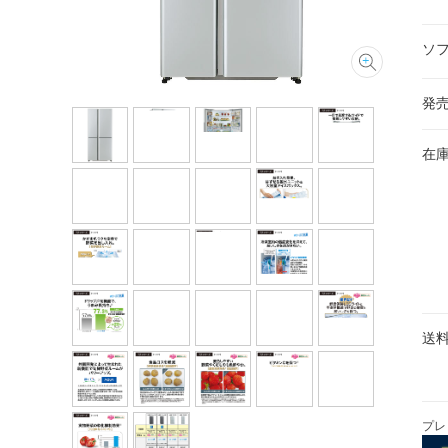
ソ
発
在
送
プレ