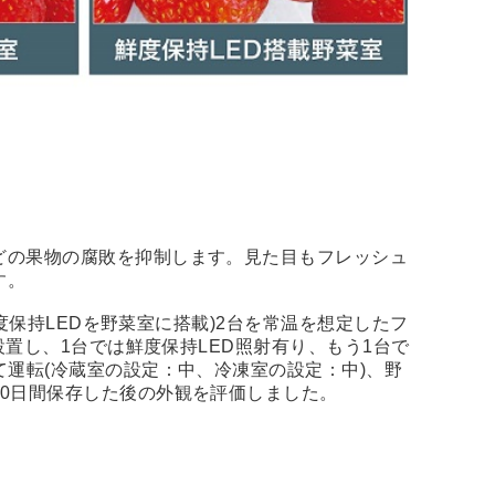
どの果物の腐敗を抑制します。見た目もフレッシュ
す。
(鮮度保持LEDを野菜室に搭載)2台を常温を想定したフ
に設置し、1台では鮮度保持LED照射有り、もう1台で
て運転(冷蔵室の設定：中、冷凍室の設定：中)、野
10日間保存した後の外観を評価しました。