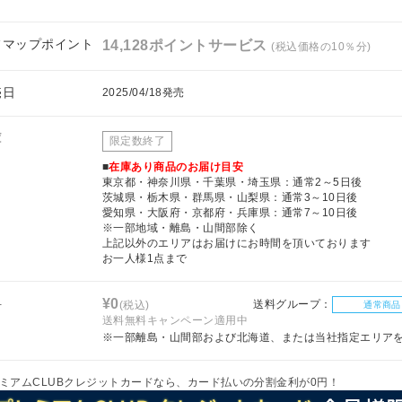
フマップポイント
14,128ポイントサービス
(税込価格の10％分)
売日
2025/04/18発売
庫
限定数終了
■
在庫あり商品のお届け目安
東京都・神奈川県・千葉県・埼玉県：通常2～5日後
茨城県・栃木県・群馬県・山梨県：通常3～10日後
愛知県・大阪府・京都府・兵庫県：通常7～10日後
※一部地域・離島・山間部除く
上記以外のエリアはお届けにお時間を頂いております
お一人様1点まで
料
¥0
送料グループ：
(税込)
通常商品
送料無料キャンペーン適用中
※一部離島・山間部および北海道、または当社指定エリア
ミアムCLUBクレジットカードなら、カード払いの分割金利が0円！