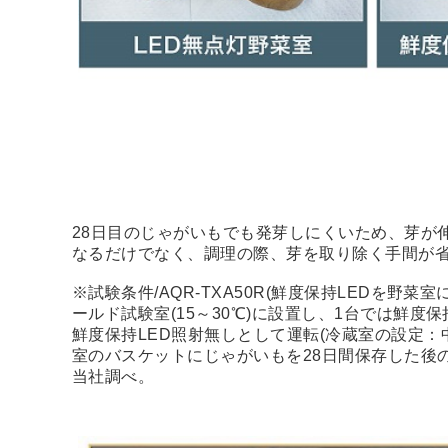
28日目のじゃがいもでも発芽しにくいため、芽が
なるだけでなく、調理の際、芽を取り除く手間が
※試験条件/AQR-TXA50R(鮮度保持LEDを野菜
ールド試験室(15～30℃)に設置し、1台では鮮度
鮮度保持LED照射無しとして運転(冷蔵室の設定：
室のバスケットにじゃがいもを28日間保存した後
当社調べ。