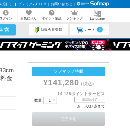
人窓口）
|
プレミアムCLUB
|
お問い合わせ
|
ログイン
お気に入り
ポイント確認
ランキング
Language
新規会員登録
カート
0
83cm
ソフマップ特価
置料金
¥141,280
(税込)
14,128ポイントサービス
限定数終了
数量
お一人様1点まで