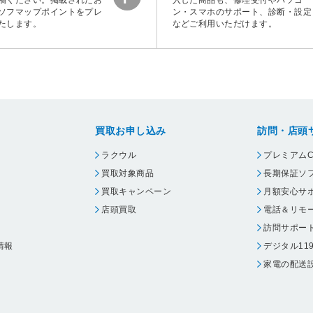
稿ください。掲載されたお
入した商品も、修理受付やパソコ
ソフマップポイントをプレ
ン・スマホのサポート、診断・設定
たします。
などご利用いただけます。
買取お申し込み
訪問・店頭
ラクウル
プレミアムC
買取対象商品
長期保証ソ
買取キャンペーン
月額安心サ
店頭買取
電話＆リモ
訪問サポー
情報
デジタル11
家電の配送