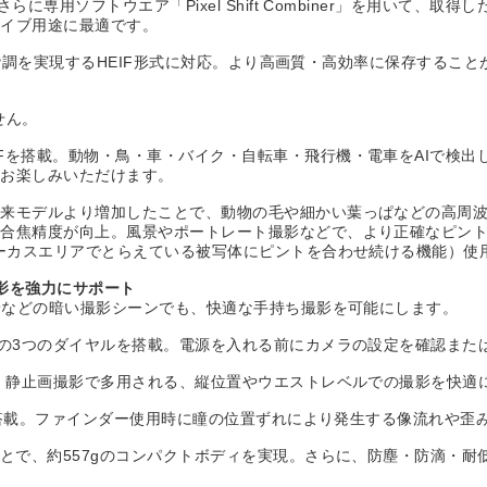
専用ソフトウエア「Pixel Shift Combiner」を用いて、取
カイブ用途に最適です。
tの階調を実現するHEIF形式に対応。より高画質・高効率に保存するこ
せん。
Fを搭載。動物・鳥・車・バイク・自転車・飛行機・電車をAIで検出
をお楽しみいただけます。
来モデルより増加したことで、動物の毛や細かい葉っぱなどの高周波な
合焦精度が向上。風景やポートレート撮影などで、より正確なピント
ォーカスエリアでとらえている被写体にピントを合わせ続ける機能）使
影を強力にサポート
夜景などの暗い撮影シーンでも、快適な手持ち撮影を可能にします。
正の3つのダイヤルを搭載。電源を入れる前にカメラの設定を確認また
載。静止画撮影で多用される、縦位置やウエストレベルでの撮影を快適
Fを搭載。ファインダー使用時に瞳の位置ずれにより発生する像流れや
とで、約557gのコンパクトボディを実現。さらに、防塵・防滴・耐