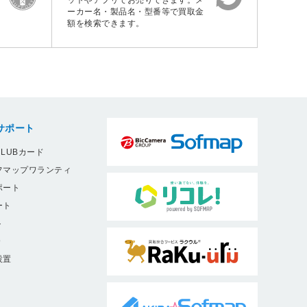
ットやアプリでお売りできます。メ
ーカー名・製品名・型番等で買取金
額を検索できます。
サポート
LUBカード
フマップワランティ
ポート
ート
ト
9
設置