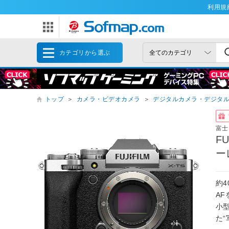
利用規
カテゴリから選ぶ
トップ
＞
カメラ・ビデオカメラ
＞
デジタルカメラ・デジタ
富士
F
ー
約
AF
小
た“