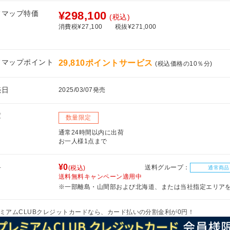
フマップ特価
¥298,100
(税込)
消費税¥27,100
税抜¥271,000
フマップポイント
29,810ポイントサービス
(税込価格の10％分)
売日
2025/03/07発売
庫
数量限定
通常24時間以内に出荷
お一人様1点まで
料
¥0
送料グループ：
(税込)
通常商品
送料無料キャンペーン適用中
※一部離島・山間部および北海道、または当社指定エリア
ミアムCLUBクレジットカードなら、カード払いの分割金利が0円！