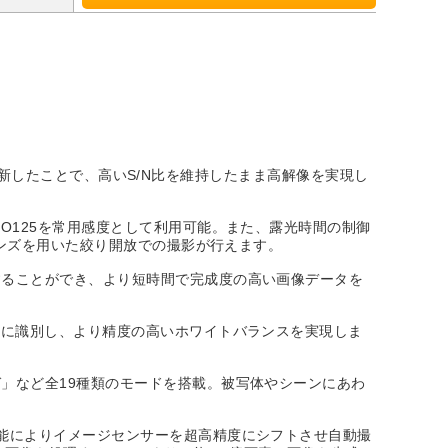
を刷新したことで、高いS/N比を維持したまま高解像を実現し
O125を常用感度として利用可能。また、露光時間の制御
レンズを用いた絞り開放での撮影が行えます。
することができ、より短時間で完成度の高い画像データを
確に識別し、より精度の高いホワイトバランスを実現しま
」など全19種類のモードを搭載。被写体やシーンにあわ
能によりイメージセンサーを超高精度にシフトさせ自動撮