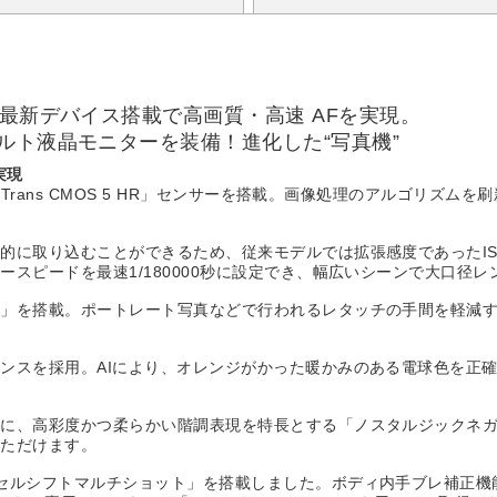
の最新デバイス搭載で高画質・高速 AFを実現。
ルト液晶モニターを装備！進化した“写真機”
実現
Trans CMOS 5 HR」センサーを搭載。画像処理のアルゴリズム
的に取り込むことができるため、従来モデルでは拡張感度であったIS
スピードを最速1/180000秒に設定でき、幅広いシーンで大口径
ト」を搭載。ポートレート写真などで行われるレタッチの手間を軽減
ンスを採用。AIにより、オレンジがかった暖かみのある電球色を正
に、高彩度かつ柔らかい階調表現を特長とする「ノスタルジックネガ
いただけます。
セルシフトマルチショット」を搭載しました。ボディ内手ブレ補正機