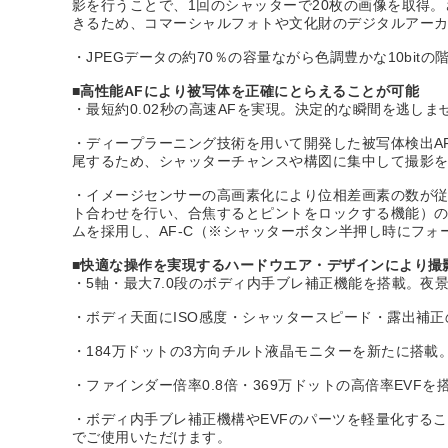
影を行うことで、1回のシャッターで20枚の画像を取得。さらに
きるため、コマーシャルフォトや文化財のデジタルアー
・JPEGデータの約70％の容量ながら色調豊かな10bi
■高性能AFにより被写体を正確にとらえることが可能
・最短約0.02秒の高速AFを実現。決定的な瞬間を逃しま
・ディープラーニング技術を用いて開発した被写体検出A
尾するため、シャッターチャンスや構図に集中して撮影
・イメージセンサーの高画素化により位相差画素の数が従
ト合わせを行い、合焦するとピントをロックする機能）の
ムを採用し、AF-C（※シャッターボタン半押し時にフ
■快適な操作を実現するハードウエア・デザインにより撮
・5軸・最大7.0段のボディ内手ブレ補正機能を搭載。
・ボディ天面にISO感度・シャッタースピード・露出補
・184万ドットの3方向チルト液晶モニターを新たに搭
・ファインダー倍率0.8倍・369万ドットの高倍率EV
・ボディ内手ブレ補正機構やEVFのパーツを軽量化するこ
でご使用いただけます。