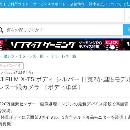
約
|
ご利用ガイド
|
サービス＆サポート
|
店舗情報
|
請求書払いについて（法
ル一眼レフ・ミラーレス一眼
＞
ミラーレス一眼
ラッピング可
フイルム(FUJIFILM)
UJIFILM X-T5 ボディ シルバー 日英2か国語モデ
レス一眼カメラ ［ボディ単体］
4020万画素センサー・画像処理エンジンの最新デバイス搭載で高画質
を実現。
型軽量ボディに天面部3ダイヤル、3方向チルト液晶モニターを装備！
写真機”