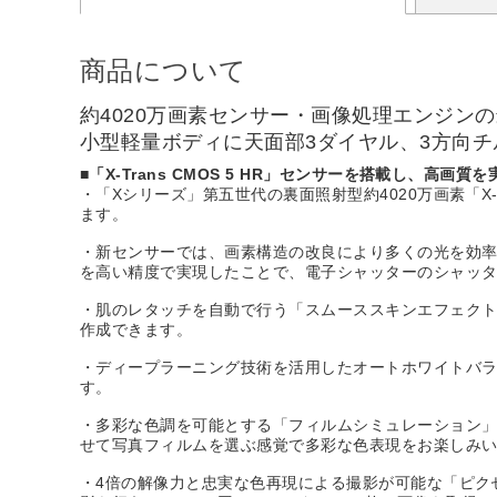
商品について
約4020万画素センサー・画像処理エンジン
小型軽量ボディに天面部3ダイヤル、3方向チ
■「X-Trans CMOS 5 HR」センサーを搭載し、高画質を
・「Xシリーズ」第五世代の裏面照射型約4020万画素「X-
ます。
・新センサーでは、画素構造の改良により多くの光を効率
を高い精度で実現したことで、電子シャッターのシャッター
・肌のレタッチを自動で行う「スムーススキンエフェク
作成できます。
・ディープラーニング技術を活用したオートホワイトバラ
す。
・多彩な色調を可能とする「フィルムシミュレーション」
せて写真フィルムを選ぶ感覚で多彩な色表現をお楽しみ
・4倍の解像力と忠実な色再現による撮影が可能な「ピク