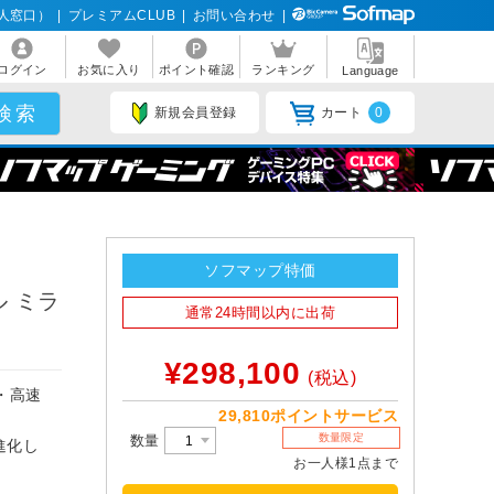
人窓口）
|
プレミアムCLUB
|
お問い合わせ
|
ログイン
お気に入り
ポイント確認
ランキング
Language
新規会員登録
カート
0
ソフマップ特価
ル ミラ
通常24時間以内に出荷
¥298,100
(税込)
・高速
29,810ポイントサービス
数量限定
数量
進化し
お一人様1点まで