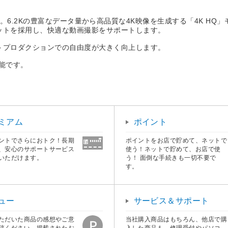
ード記録に対応。6.2Kの豊富なデータ量から高品質な4K映像を生成する「4
ットを採用し、快適な動画撮影をサポートします。
ストプロダクションでの自由度が大きく向上します。
可能です。
ミアム
ポイント
ントでさらにおトク！長期
ポイントをお店で貯めて、ネットで
、安心のサポートサービス
使う！ネットで貯めて、お店で使
いただけます。
う！ 面倒な手続きも一切不要で
す。
ュー
サービス＆サポート
ただいた商品の感想やご意
当社購入商品はもちろん、他店で購