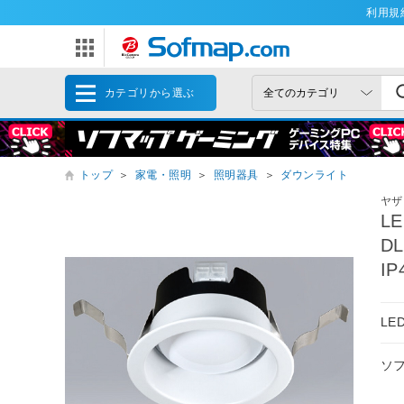
利用規
カテゴリから選ぶ
トップ
＞
家電・照明
＞
照明器具
＞
ダウンライト
ヤザ
L
D
I
LE
ソ