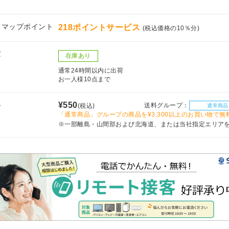
フマップポイント
218ポイントサービス
(税込価格の10％分)
庫
在庫あり
通常24時間以内に出荷
お一人様10点まで
料
¥550
送料グループ：
(税込)
通常商品
「通常商品」グループの商品を¥3,300以上のお買い物で無
※一部離島・山間部および北海道、または当社指定エリア