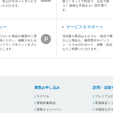
、安心のサポートサービス
使う！ネットで貯めて、お店で使
いただけます。
う！ 面倒な手続きも一切不要で
す。
ュー
サービス＆サポート
ただいた商品の感想やご意
当社購入商品はもちろん、他店で購
稿ください。掲載されたお
入した商品も、修理受付やパソコ
ソフマップポイントをプレ
ン・スマホのサポート、診断・設定
たします。
などご利用いただけます。
買取お申し込み
訪問・店頭
ラクウル
プレミアムC
買取対象商品
長期保証ソ
買取キャンペーン
月額安心サ