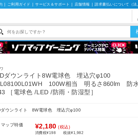
約
|
ご利用ガイド
|
サービス＆サポート
|
店舗情報
|
請求書払いについて（法
ワ
EDダウンライト8W電球色 埋込穴φ100
LL08100L01WH 100W相当 明るさ860lm 防
P43 ［電球色 /LED /防雨・防湿型］
Dダウンライト 8W電球色 埋込穴φ100
フマップ特価
¥2,180
(税込)
消費税¥198
税抜¥1,982