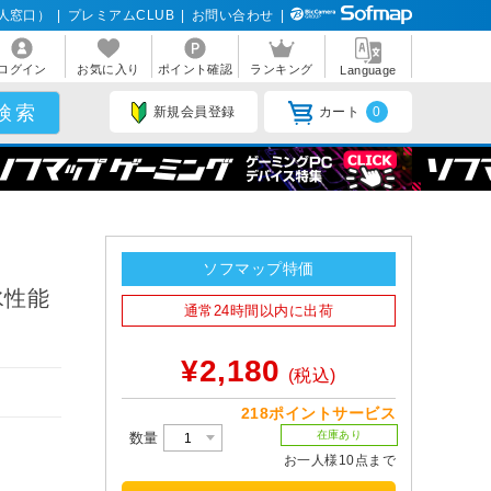
人窓口）
|
プレミアムCLUB
|
お問い合わせ
|
ログイン
お気に入り
ポイント確認
ランキング
Language
新規会員登録
カート
0
ソフマップ特価
水性能
通常24時間以内に出荷
¥2,180
(税込)
218ポイントサービス
在庫あり
数量
お一人様10点まで