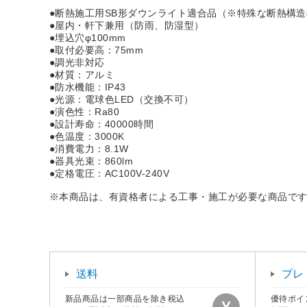
●断熱施工用SB形ダウンライト適合品（※特殊な断熱構
●屋内・軒下兼用（防雨、防湿型）
●埋込穴φ100mm
●取付必要高：75mm
●調光非対応
●材質：アルミ
●防水機能：IP43
●光源：電球色LED（交換不可）
●演色性：Ra80
●設計寿命：40000時間
●色温度：3000K
●消費電力：8.1W
●器具光束：860lm
●定格電圧：AC100V-240V
※本商品は、有資格者による工事・施工が必要な商品で
送料
プレ
新品商品は一部商品を除き税込
優待ポイ