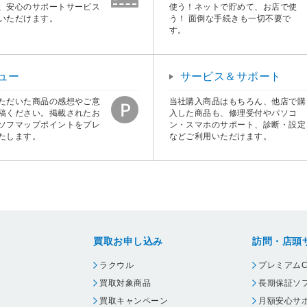
、安心のサポートサービス
使う！ネットで貯めて、お店で使
いただけます。
う！ 面倒な手続きも一切不要で
す。
ュー
サービス＆サポート
ただいた商品の感想やご意
当社購入商品はもちろん、他店で購
稿ください。掲載されたお
入した商品も、修理受付やパソコ
ソフマップポイントをプレ
ン・スマホのサポート、診断・設定
たします。
などご利用いただけます。
買取お申し込み
訪問・店頭
ラクウル
プレミアムC
買取対象商品
長期保証ソ
買取キャンペーン
月額安心サ