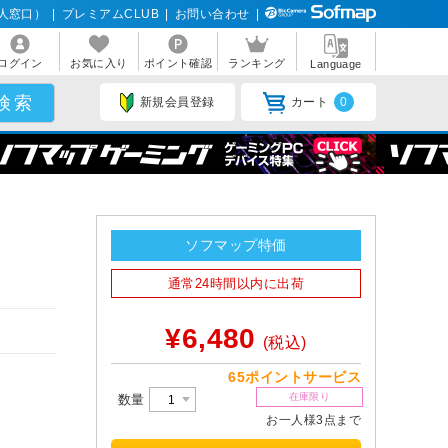
人窓口）
|
プレミアムCLUB
|
お問い合わせ
|
ログイン
お気に入り
ポイント確認
ランキング
Language
新規会員登録
カート
0
ソフマップ特価
通常24時間以内に出荷
¥6,480
(税込)
65ポイントサービス
在庫限り
数量
お一人様3点まで