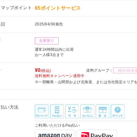
フマップポイント
65ポイントサービス
売日
2025/04/30発売
庫
在庫限り
通常24時間以内に出荷
お一人様3点まで
料
¥0
送料グループ：
(税込)
BD/DVD/音
送料無料キャンペーン適用中
※一部離島・山間部および北海道、または当社指定エリア
支払い方法
ご利用いただけるPay払い