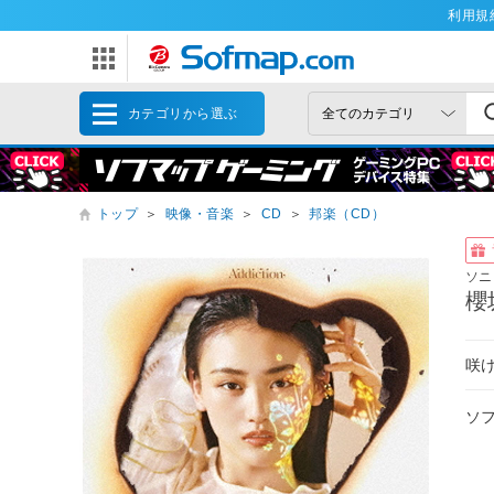
利用規
カテゴリから選ぶ
トップ
＞
映像・音楽
＞
CD
＞
邦楽（CD）
ソニ
櫻
咲け
ソ