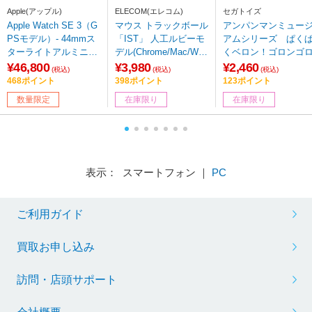
Apple(アップル)
ELECOM(エレコム)
セガトイズ
Apple Watch SE 3（G
マウス トラックボール
アンパンマンミュー
PSモデル）- 44mmス
「IST」 人工ルビーモ
アムシリーズ ぱく
ターライトアルミニウ
デル(Chrome/Mac/Win
くベロン！ゴロンゴ
ムケースとスターライ
dows11対応) ブラック
¥46,800
¥3,980
¥2,460
(税込)
(税込)
(税込)
トスポーツバンド - S/
M-IT10URBK ［IR LE
468ポイント
398ポイント
123ポイント
M MEHG4J/A 【sof0
D /有線 /5ボタン /US
数量限定
在庫限り
在庫限り
01】
B］
表示： スマートフォン ｜
PC
ご利用ガイド
買取お申し込み
訪問・店頭サポート