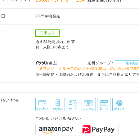
(税込価格の10％分)
売日
2025年頃発売
庫
在庫あり
通常24時間以内に出荷
お一人様100点まで
料
¥550
送料グループ：
(税込)
通常商品
「通常商品」グループの商品を¥3,300以上のお買い物で無
※一部離島・山間部および北海道、または当社指定エリア
支払い方法
ご利用いただけるPay払い