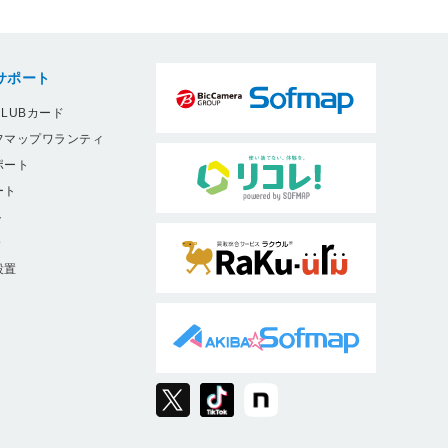
サポート
LUBカード
フマップワランティ
ポート
ート
ト
9
設置