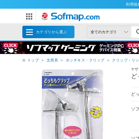
利用規
カテゴリから選ぶ
トップ
＞
文房具
＞
ホッチキス・クリップ
＞
クリップ・リ
ヤザ
ど
どっ
ソ
ソ