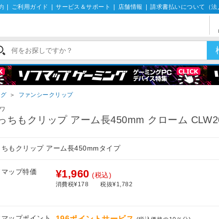
約
|
ご利用ガイド
|
サービス＆サポート
|
店舗情報
|
請求書払いについて（法
ング
＞
ファンシークリップ
ワ
っちもクリップ アーム長450mm クローム CLW2
ちもクリップ アーム長450mmタイプ
フマップ特価
¥1,960
(税込)
消費税¥178
税抜¥1,782
フマップポイント
196ポイントサービス