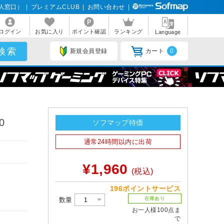
人窓口）
|
プレミアムCLUB
|
お問い合わせ
|
ログイン
お気に入り
ポイント確認
ランキング
Language
新規会員登録
カート
0
0
ソフマップ特価
通常24時間以内に出荷
¥1,960
(税込)
196ポイントサービス
在庫あり
数量
お一人様100点ま
で