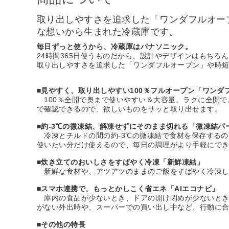
取り出しやすさを追求した「ワンダフルオー
な想いから生まれた冷蔵庫です。
毎日ずっと使うから、冷蔵庫はパナソニック。
24時間365日使うものだから、設計やデザインはもちろ
取り出しやすさを追求した「ワンダフルオープン」や時
■
見やすく、取り出しやすい100％フルオープン「ワンダ
100％全開で奥まで使いやすい＆大容量。ラクに全開で
で確認できるので、欲しいものをサッと取り出せます。
■
約-3℃の微凍結、解凍せずにそのまま切れる「微凍結パ
冷凍とチルドの間の約-3℃の微凍結で食材を保存するの
使いたい分だけ使えるので、毎日の調理がより手軽にで
■
炊き立てのおいしさをすばやく冷凍「新鮮凍結」
新鮮な食材や、アツアツのままのご飯をすばやく冷凍し
■
スマホ連携で、もっとかしこく省エネ「AIエコナビ」
庫内の食品が少ないとき、ドアの開け閉めが少ないとき
がない外出時や、スーパーでの買い出し中など、行動に
■
その他の特長