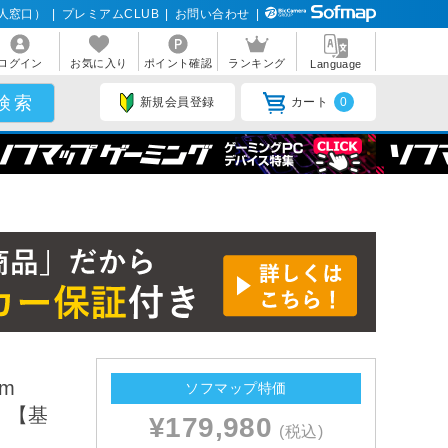
人窓口）
|
プレミアムCLUB
|
お問い合わせ
|
ログイン
お気に入り
ポイント確認
ランキング
Language
新規会員登録
カート
0
cm
ソフマップ特価
品】【基
¥179,980
(税込)