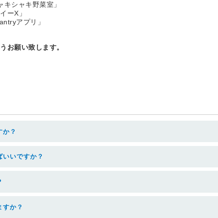
ャキシャキ野菜室」
イーX」
ntryアプリ」
ようお願い致します。
すか？
ばいいですか？
？
ますか？