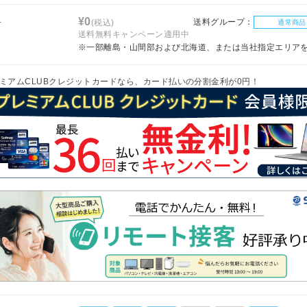
料
¥0
送料グループ：
(税込)
通常商品
送料無料キャンペーン適用中
※一部離島・山間部および北海道、または当社指定エリア
ミアムCLUBクレジットカードなら、カード払いの分割金利が0円！