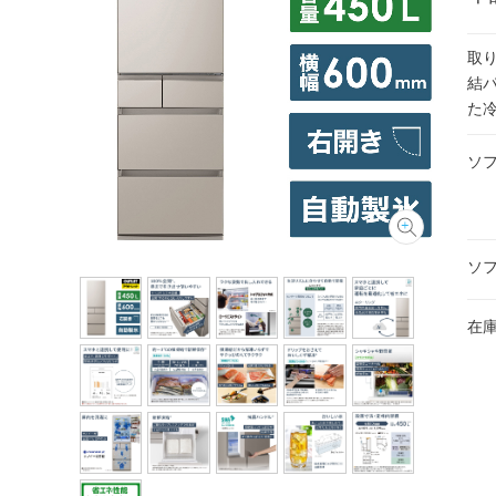
取
結
た
ソ
ソ
在