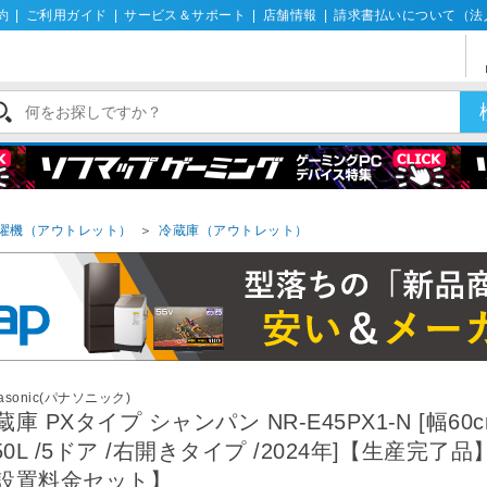
約
|
ご利用ガイド
|
サービス＆サポート
|
店舗情報
|
請求書払いについて（法
濯機（アウトレット）
＞
冷蔵庫（アウトレット）
asonic(パナソニック)
蔵庫 PXタイプ シャンパン NR-E45PX1-N [幅60
450L /5ドア /右開きタイプ /2024年]【生産完了
設置料金セット】