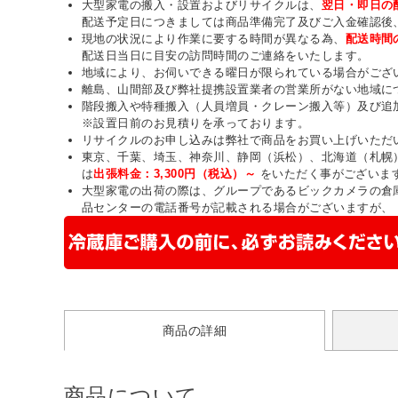
大型家電の搬入・設置およびリサイクルは、
翌日・即日の
配送予定日につきましては商品準備完了及びご入金確認後
現地の状況により作業に要する時間が異なる為、
配送時間
配送日当日に目安の訪問時間のご連絡をいたします。
地域により、お伺いできる曜日が限られている場合がござ
離島、山間部及び弊社提携設置業者の営業所がない地域に
階段搬入や特種搬入（人員増員・クレーン搬入等）及び追
※設置日前のお見積りを承っております。
リサイクルのお申し込みは弊社で商品をお買い上げいただ
東京、千葉、埼玉、神奈川、静岡（浜松）、北海道（札幌
は
出張料金：3,300円（税込）～
をいただく事がございま
大型家電の出荷の際は、グループであるビックカメラの倉
品センターの電話番号が記載される場合がございますが、
商品の詳細
商品について