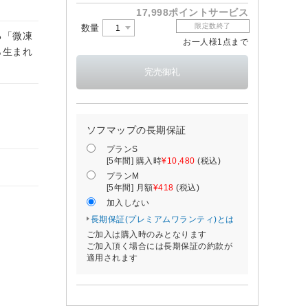
17,998ポイントサービス
限定数終了
数量
る「微凍
お一人様1点まで
ら生まれ
ソフマップの長期保証
プランS
[5年間] 購入時
¥10,480
(税込)
プランM
[5年間] 月額
¥418
(税込)
加入しない
長期保証(プレミアムワランティ)とは
ご加入は購入時のみとなります
ご加入頂く場合には長期保証の約款が
適用されます