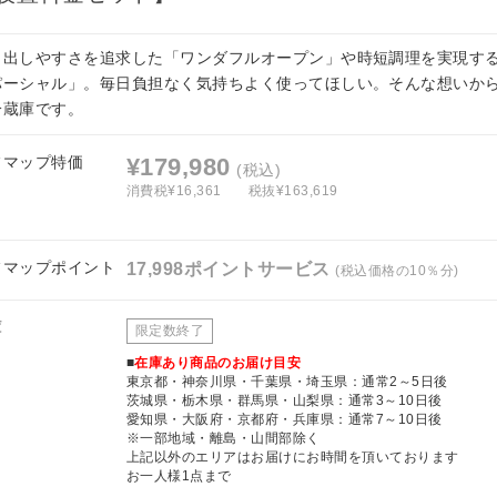
り出しやすさを追求した「ワンダフルオープン」や時短調理を実現す
パーシャル」。毎日負担なく気持ちよく使ってほしい。そんな想いか
冷蔵庫です。
フマップ特価
¥179,980
(税込)
消費税¥16,361
税抜¥163,619
フマップポイント
17,998ポイントサービス
(税込価格の10％分)
庫
限定数終了
■
在庫あり商品のお届け目安
東京都・神奈川県・千葉県・埼玉県：通常2～5日後
茨城県・栃木県・群馬県・山梨県：通常3～10日後
愛知県・大阪府・京都府・兵庫県：通常7～10日後
※一部地域・離島・山間部除く
上記以外のエリアはお届けにお時間を頂いております
お一人様1点まで