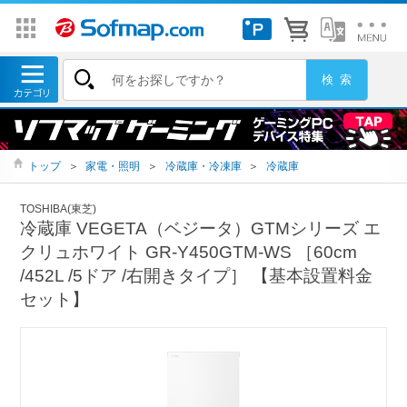
トップ
＞
家電・照明
＞
冷蔵庫・冷凍庫
＞
冷蔵庫
TOSHIBA(東芝)
冷蔵庫 VEGETA（ベジータ）GTMシリーズ エ
クリュホワイト GR-Y450GTM-WS ［60cm
/452L /5ドア /右開きタイプ］ 【基本設置料金
セット】