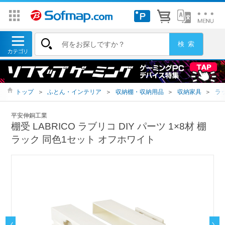
トップ
＞
ふとん・インテリア
＞
収納棚・収納用品
＞
収納家具
＞
ラ
平安伸銅工業
棚受 LABRICO ラブリコ DIY パーツ 1×8材 棚
ラック 同色1セット オフホワイト