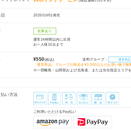
(税込価格の10％分)
売日
2020/10/01発売
庫
在庫あり
通常24時間以内に出荷
お一人様10点まで
料
¥550
送料グループ：
(税込)
通常商品
「通常商品」グループの商品を¥3,300以上のお買い物で無
※一部離島・山間部および北海道、または当社指定エリア
支払い方法
ご利用いただけるPay払い