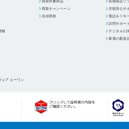
買取対象商品
長期保証ソ
買取キャンペーン
月額安心サ
店頭買取
電話＆リモ
訪問サポー
情報
デジタル11
家電の配送
ウェア エーワン