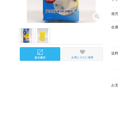
発
在
送
お気に入りに追加
お