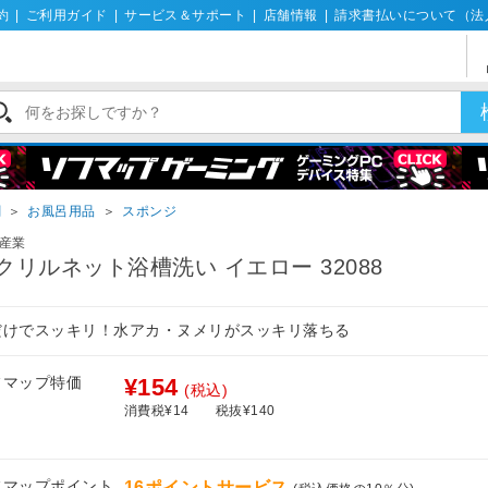
約
|
ご利用ガイド
|
サービス＆サポート
|
店舗情報
|
請求書払いについて（法
剤
＞
お風呂用品
＞
スポンジ
産業
クリルネット浴槽洗い イエロー 32088
だけでスッキリ！水アカ・ヌメリがスッキリ落ちる
フマップ特価
¥154
(税込)
消費税¥14
税抜¥140
フマップポイント
16ポイントサービス