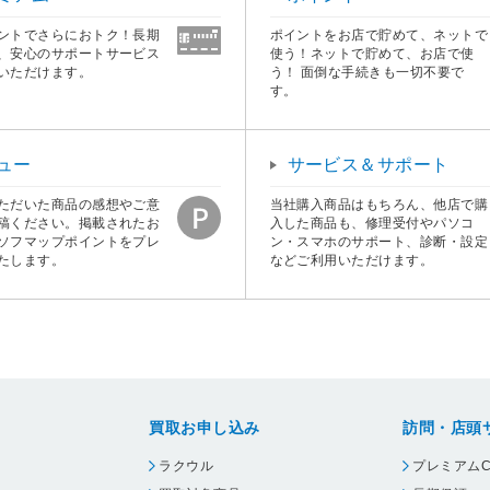
ントでさらにおトク！長期
ポイントをお店で貯めて、ネットで
、安心のサポートサービス
使う！ネットで貯めて、お店で使
いただけます。
う！ 面倒な手続きも一切不要で
す。
ュー
サービス＆サポート
ただいた商品の感想やご意
当社購入商品はもちろん、他店で購
稿ください。掲載されたお
入した商品も、修理受付やパソコ
ソフマップポイントをプレ
ン・スマホのサポート、診断・設定
たします。
などご利用いただけます。
買取お申し込み
訪問・店頭
ラクウル
プレミアムC