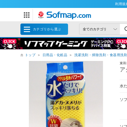
利用規
カテゴリから選ぶ
トップ
＞
日用品・化粧品
＞
洗濯洗剤・掃除洗剤・食器用洗
東和
ア
水
ソ
ソ