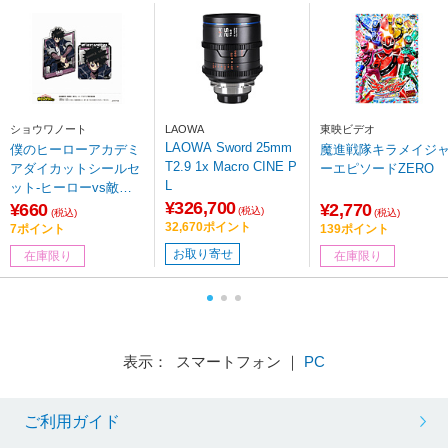
ショウワノート
LAOWA
東映ビデオ
LAOWA Sword 25mm
僕のヒーローアカデミ
魔進戦隊キラメイジ
T2.9 1x Macro CINE P
アダイカットシールセ
ーエピソードZERO
L
ット-ヒーローvs敵＜
¥326,700
ヴィラン＞-(G 荼毘)
¥660
¥2,770
(税込)
(税込)
(税込)
32,670ポイント
7ポイント
139ポイント
お取り寄せ
在庫限り
在庫限り
表示： スマートフォン ｜
PC
ご利用ガイド