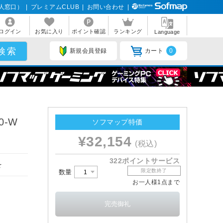
人窓口）
|
プレミアムCLUB
|
お問い合わせ
|
ログイン
お気に入り
ポイント確認
ランキング
Language
新規会員登録
カート
0
0-W
ソフマップ特価
¥32,154
(税込)
322ポイントサービス
を
限定数終了
数量
お一人様1点まで