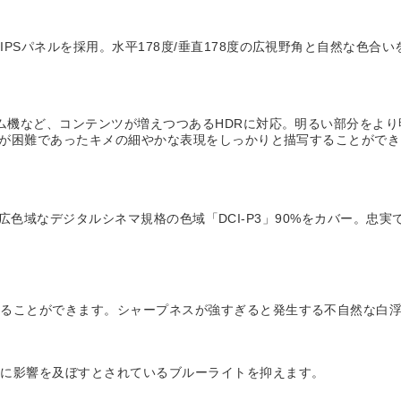
Sパネルを採用。水平178度/垂直178度の広視野角と自然な色合い
ーム機など、コンテンツが増えつつあるHDRに対応。明るい部分をよ
識別が困難であったキメの細やかな表現をしっかりと描写することがで
Bよりも広色域なデジタルシネマ規格の色域「DCI-P3」90%をカバー。
することができます。シャープネスが強すぎると発生する不自然な白
ムに影響を及ぼすとされているブルーライトを抑えます。
す