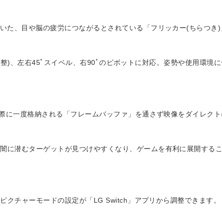
ていた、目や脳の疲労につながるとされている「フリッカー(ちらつき
角度調整)、左右45ﾟスイベル、右90ﾟのピボットに対応。姿勢や使用環
する際に一度格納される「フレームバッファ」を通さず映像をダイレク
、闇に潜むターゲットが見つけやすくなり、ゲームを有利に展開する
クチャーモードの設定が「LG Switch」アプリから調整できます。