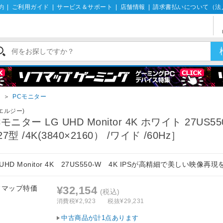
約
|
ご利用ガイド
|
サービス＆サポート
|
店舗情報
|
請求書払いについて（法
イ
＞
PCモニター
(エルジー)
Cモニター LG UHD Monitor 4K ホワイト 27US55
7型 /4K(3840×2160） /ワイド /60Hz］
 UHD Monitor 4K 27US550-W 4K IPSが高精細で美しい映像再現
フマップ特価
¥32,154
(税込)
消費税¥2,923
税抜¥29,231
中古商品が計1点あります