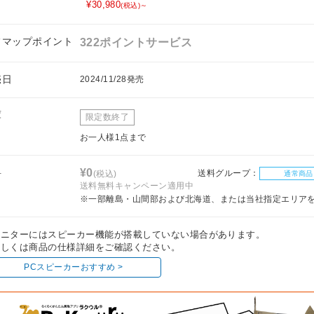
¥30,980
(税込)～
フマップポイント
322ポイントサービス
売日
2024/11/28発売
庫
限定数終了
お一人様1点まで
料
¥0
送料グループ：
(税込)
通常商品
送料無料キャンペーン適用中
※一部離島・山間部および北海道、または当社指定エリア
モニターにはスピーカー機能が搭載していない場合があります。
しくは商品の仕様詳細をご確認ください。
PCスピーカーおすすめ >