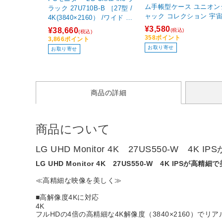
ム手帳型ケース ユニオン
ラック 27U710B-B ［27型 /
ャック コレクション 宇
4K(3840×2160） /ワイド /6
UK 1927 ダイアリー TONE
0Hz］
¥3,580
¥38,660
(税込)
(税込)
e21-BCM2S2307-78
358ポイント
3,866ポイント
お取り寄せ
お取り寄せ
商品の詳細
商品について
LG UHD Monitor 4K 27US550-W 4
LG UHD Monitor 4K 27US550-W 4K IPSが高
≪高精細な映像を美しく≫
■高解像度4Kに対応
4K
フルHDの4倍の高精細な4K解像度（3840×2160）