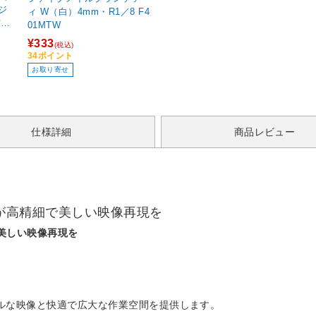
ジ
ィ W（白）4mm・R1／8 F4
宙柄
01MTW
¥333
(税込)
34ポイント
お取り寄せ
仕様詳細
商品レビュー
K IPSが高精細で美しい映像再現を
精細で美しい映像再現を
でリアルな映像と快適で広大な作業空間を提供します。