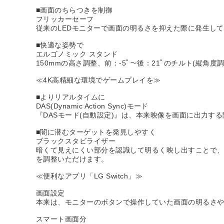
■画面のちらつきを制御
フリッカーセーフ
従来のLEDモニターで画面の明るさを抑えた際に発生し
■快適な姿勢で
エルゴノミック スタンド
150mmの高さ調整、前：-5ﾟ～後：21ﾟのチルト(縦
≪4K高精細な環境でゲームプレイを≫
■よりリアルタイムに
DAS(Dynamic Action Sync)モード
『DASモード(自動設定)』は、本来映像を画面に出力
■闇に潜むターゲットを発見しやすく
ブラックスタビライザー
暗くて見えにくい部分を認識して明るく映し出すことで
を調整いただけます。
≪便利なアプリ「LG Switch」≫
画面設定
本来は、モニターのボタンで操作していた画面の明るさやピ
スマート画面分