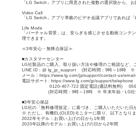
「LG Switch」アプリに用意された複数の選択肢から
Video Call
「LG Switch」アプリ準拠のビデオ会議アプリであれば
Life Mode
「バーチャル背景」は、安らぎを感じさせる動画コンテン
理できます。
≪3年安心・無輝点保証≫
■カスタマーセンター
LG社製品のご購入、取り扱い方法や修理のご相談など、
LINE ID：@ lg_jp_support (対応時間：9時～18
メール：https://www.lg.com/jp/support/contact-us/email
電話サポート: https://www.lg.com/jp/support/telephone
0120-407-722 固定電話(通話料無料) 050-3
(対応時間：9時～18時 ※ 年末年始・LG社指
■3年安心保証
LG社の「無料修理規定」に基づき、ご購入いただいた日
※ ただし、有機EL(OLED)モニターに限り、以下となり
2022年モデル：お買い上げの日から1年間
2023年以降のモデル：お買い上げの日から2年間