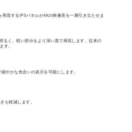
を再現するIPSパネルが4Kの映像美を一層引き立たせま
り明るく、暗い部分をより深い黒で再現します。従来の
きます。
忠実で細やかな色合いの表示を可能にします。
浮きも軽減します。