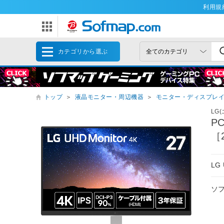
利用規
カテゴリから選ぶ
トップ
＞
液晶モニター・周辺機器
＞
モニター・ディスプレ
LG
P
［2
LG
ソ