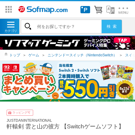
トップ
＞
ゲーム
＞
ニンテンドースイッチ（NintendoSwitch）
＞
スイッ
ラッピング可
JUSTDANINTERNATIONAL
軒轅剣 雲と山の彼方 【Switchゲームソフト】