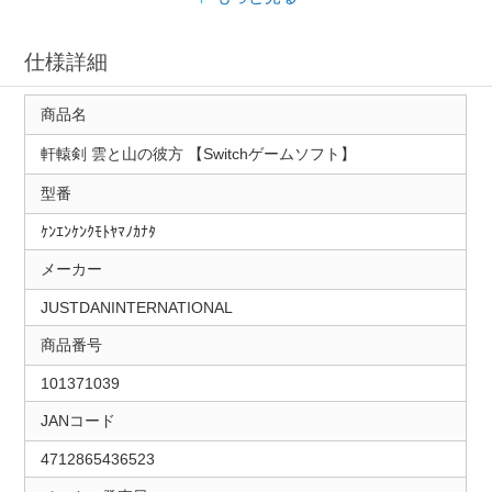
仕様詳細
商品名
軒轅剣 雲と山の彼方 【Switchゲームソフト】
型番
ｹﾝｴﾝｹﾝｸﾓﾄﾔﾏﾉｶﾅﾀ
メーカー
JUSTDANINTERNATIONAL
商品番号
101371039
JANコード
4712865436523