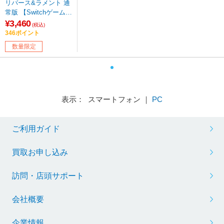
リバース&ラメント 通
常版 【Switchゲームソ
フト】【sof001】
¥3,460
(税込)
346ポイント
数量限定
表示： スマートフォン ｜
PC
ご利用ガイド
買取お申し込み
訪問・店頭サポート
会社概要
企業情報