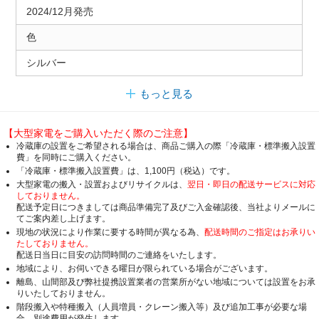
2024/12月発売
色
シルバー
もっと見る
【大型家電をご購入いただく際のご注意】
冷蔵庫の設置をご希望される場合は、商品ご購入の際「冷蔵庫・標準搬入設置
費」を同時にご購入ください。
「冷蔵庫・標準搬入設置費」は、1,100円（税込）です。
大型家電の搬入・設置およびリサイクルは、
翌日・即日の配送サービスに対応
しておりません。
配送予定日につきましては商品準備完了及びご入金確認後、当社よりメールに
てご案内差し上げます。
現地の状況により作業に要する時間が異なる為、
配送時間のご指定はお承りい
たしておりません。
配送日当日に目安の訪問時間のご連絡をいたします。
地域により、お伺いできる曜日が限られている場合がございます。
離島、山間部及び弊社提携設置業者の営業所がない地域については設置をお承
りいたしておりません。
階段搬入や特種搬入（人員増員・クレーン搬入等）及び追加工事が必要な場
合、別途費用が発生します。